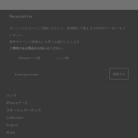
Newsletter
今ニュースレターにご登録いただくと、初回購入で使える"5%OFFクーポン"をプ
レゼント。
新作やイベント情報もいち早くお届けいたします。
ご興味のある製品をお知らせください。
iPhoneケース類
バッグ類
EMAIL
登録する
バッグ
iPhoneケース
スモールレザーグッズ
Collection
Project
Store