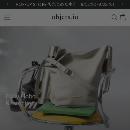
Skip
POP-UP STORE 阪急うめだ本店：8/12(水)~8/25(火)
to
content
Search
Site navigation
objcts.io
Pause
slideshow
Daily Hobo
Restocked
View Products