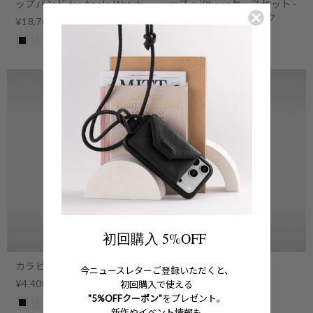
ップバンド for Apple Watch
ップ + iPhoneケースセット -
エンベロープ - ブラック
¥18,700
¥29,700
初回購入 5%OFF
カラビナキーチェーン
Type-C チャーム
今ニュースレターご登録いただくと、
¥4,400
¥6,600
初回購入で使える
"5%OFFクーポン"
をプレゼント。
新作やイベント情報も