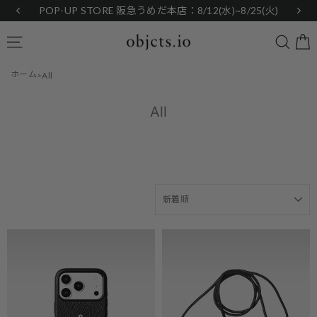
Skip
POP-UP STORE 阪急うめだ本店：8/12(水)~8/25(火)
to
content
Searc
Site navigation
ホーム
All
All
SORT