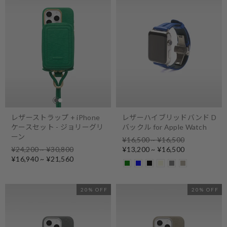
レザーストラップ + iPhone
レザーハイブリッドバンド D
ケースセット - ジョリーグリ
バックル for Apple Watch
ーン
Regular
¥16,500 ~ ¥16,500
Regular
price
Sale
¥24,200 ~ ¥30,800
¥13,200 ~ ¥16,500
price
Sale
price
¥16,940 ~ ¥21,560
price
20% OFF
20% OFF