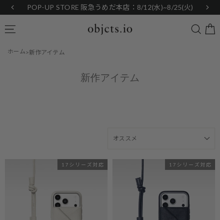
Skip
POP-UP STORE 阪急うめだ本店：8/12(水)~8/25(火)
to
content
Searc
Site navigation
ホーム
新作アイテム
新作アイテム
SORT
17シリーズ対応
17シリーズ対応