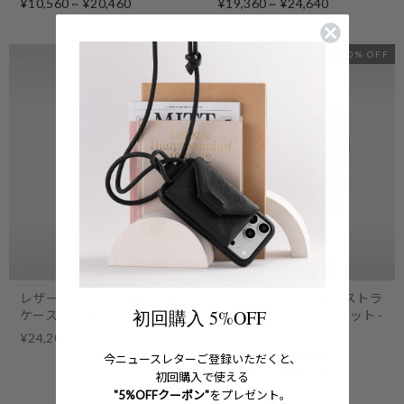
price
Sale
price
Sale
¥10,560 ~ ¥20,460
¥19,360 ~ ¥24,640
price
price
17シリーズ対応
40% OFF
レザーストラップ + iPhone
アジャスタブルレザーストラ
初回購入 5%OFF
ケースセット - ブラック
ップ + iPhoneケースセット -
グレー
¥24,200 ~ ¥30,800
Regular
¥17,600 ~ ¥34,100
今ニュースレターご登録いただくと、
price
Sale
¥10,560 ~ ¥20,460
初回購入で使える
price
"5%OFFクーポン"
をプレゼント。