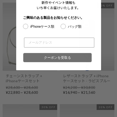
新作やイベント情報も
20% OFF
30% OFF
いち早くお届けいたします。
ご興味のある製品をお知らせください。
iPhoneケース類
バッグ類
クーポンを受取る
チェーンストラップ +
レザーストラップ + iPhone
iPhoneケースセット
ケースセット - ラピスブルー
Regular
Regular
¥28,600 ~ ¥28,600
¥24,200 ~ ¥30,800
price
Sale
price
Sale
¥22,880 ~ ¥28,600
¥16,940 ~ ¥21,560
price
price
30% OFF
20% OFF