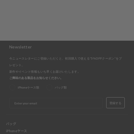
Newsletter
今ニュースレターにご登録いただくと、初回購入で使える"5%OFFクーポン"をプ
レゼント。
新作やイベント情報もいち早くお届けいたします。
ご興味のある製品をお知らせください。
iPhoneケース類
バッグ類
EMAIL
登録する
バッグ
iPhoneケース