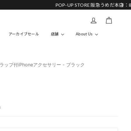
カート
Log in
アーカイブセール
店舗
About Us
プ付iPhoneアクセサリー - ブラック
ら