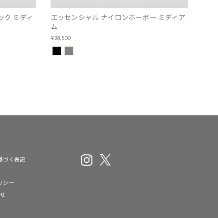
ック ミディ
エッセンシャル ナイロンホーボー ミディア
ム
¥38,500
Instagram
X
基づく表記
リシー
わせ