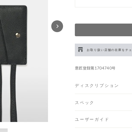
お取り扱い店舗の在庫をチ
伊勢丹新宿 メンズ館
- 在庫 
意匠登録第1704740号
渋谷スクランブルスクエア
ディスクリプション
日本橋コレド室町テラス店
スペック
大阪梅田グランフロント店
ユーザーガイド
六本木ミッドタウン店
- 在庫