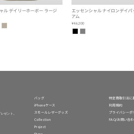
ャル デイリーホーボー ラージ
エッセンシャル ナイロンデイパ
アム
¥46,200
バッグ
特定商取引法に
iPhoneケース
利用規約
スモールレザーグッズ
プライバシーポ
プレゼント。
Collection
FAQ/お問い合
Project
Store