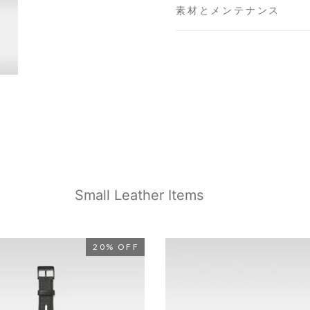
素材とメンテナンス
名古屋ミッドランドスクエ
福岡店
- 在庫 -
O
※在庫は前日までの情報です。
※売り切れやお取り置き等で在
※最新の在庫状況は店舗へ直接
※各店舗の詳細は
こちら
Small Leather Items
20% OFF