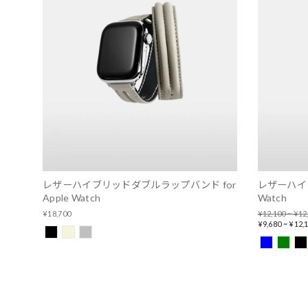
レザーハイブリッドダブルラップバンド for
レザーハイブ
Apple Watch
Watch
Regular
¥18,700
¥12,100 ~ ¥12
price
Sale
¥9,680 ~ ¥12,
price