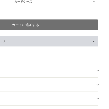
カートに追加する
ェック
-
O
店
- 在庫 -
X
- 在庫 -
O
- 在庫 -
X
 -
O