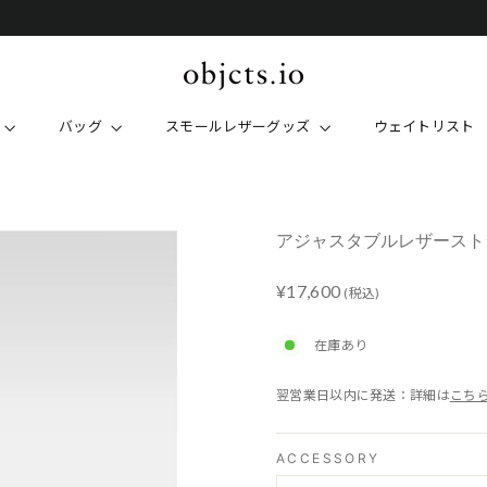
POP-UP STORE 阪急うめだ本店：8/12(水)~8/25(火)
バッグ
スモールレザーグッズ
ウェイトリスト
アジャスタブルレザーストラッ
Regular
¥17,600
(税込)
price
在庫あり
翌営業日以内に発送：詳細は
こち
ACCESSORY