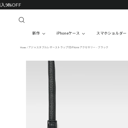
Skip
to
content
Search
新作
iPhoneケース
スマホショルダー
アジャスタブルレザーストラップ付iPhoneアクセサリー - ブラック
Home
/