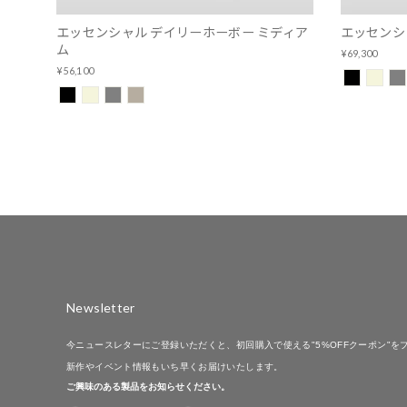
エッセンシャル デイリーホーボー ミディア
エッセンシ
ム
¥69,300
¥56,100
Newsletter
今ニュースレターにご登録いただくと、初回購入で使える"5%OFFクーポン"を
新作やイベント情報もいち早くお届けいたします。
ご興味のある製品をお知らせください。