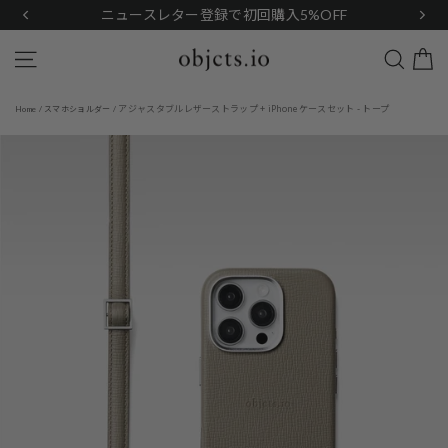
Skip
ニュースレター登録で初回購入5%OFF
to
content
Search
Site navigation
アジャスタブルレザーストラップ + iPhoneケースセット - トープ
Home
/
スマホショルダー
/