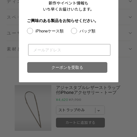
ディスクリプション
新作やイベント情報も
いち早くお届けいたします。
スペック
ご興味のある製品をお知らせください。
iPhoneケース類
バッグ類
ユーザーガイド
素材とメンテナンス
クーポンを受取る
アクセサリー単体
アジャスタブルレザーストラップ
付iPhoneアクセサリー - トープ
Sale
Original
¥4,620
¥7,700
price
price
カートに追加する