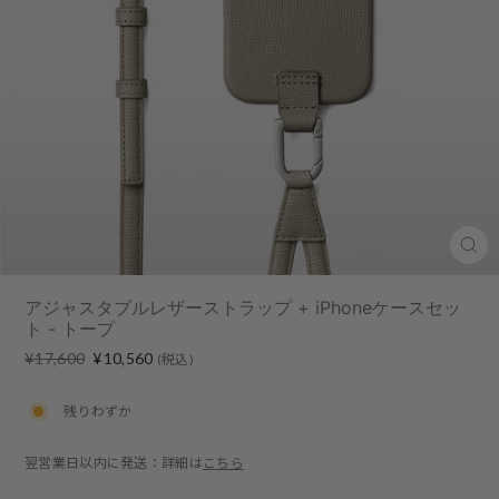
Clo
(esc
アジャスタブルレザーストラップ + iPhoneケースセッ
ト - トープ
Regular
Sale
¥17,600
¥10,560
(税込)
price
price
残りわずか
翌営業日以内に発送：詳細は
こちら