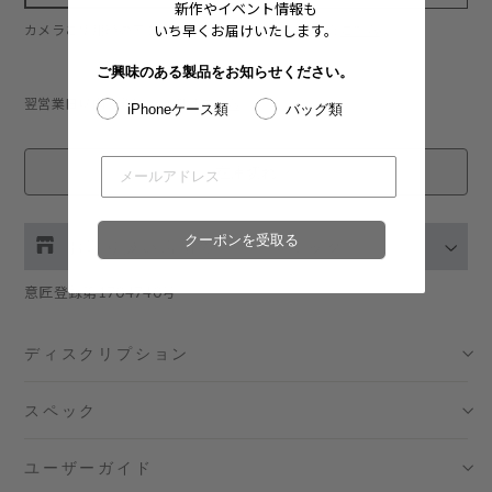
新作やイベント情報も
いち早くお届けいたします。
カメラご使用時のアクセサリーの映り込みについて:
こちら
ご興味のある製品をお知らせください。
翌営業日以内に発送：詳細は
こちら
iPhoneケース類
バッグ類
在庫切れ
クーポンを受取る
お取り扱い店舗の在庫をチェック
意匠登録第1704740号
伊勢丹新宿 メンズ館
- 在庫 -
X
ディスクリプション
渋谷スクランブルスクエア店
- 在庫 -
X
スペック
日本橋コレド室町テラス店
- 在庫 -
X
ユーザーガイド
大阪梅田グランフロント店
- 在庫 -
X