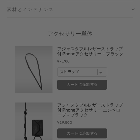
素材とメンテナンス
六本木ミッドタウン店
- 在庫 -
X
名古屋ミッドランドスクエア店
- 在庫 -
X
アクセサリー単体
福岡店
- 在庫 -
X
アジャスタブルレザーストラップ
付iPhoneアクセサリー - ブラック
※在庫は前日までの情報です。
Price
¥7,700
※売り切れやお取り置き等で在庫がない場合がございます。
※最新の在庫状況は店舗へ直接お電話下さいませ。
※各店舗の詳細は
こちら
カートに追加する
アジャスタブルレザーストラップ
付iPhoneアクセサリー エンベロ
ープ - ブラック
Price
¥19,800
カートに追加する