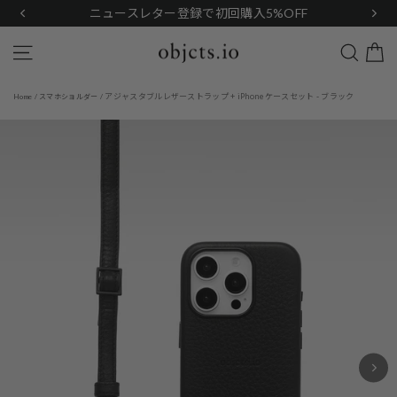
Skip
ニュースレター登録で初回購入5%OFF
to
content
Search
Site navigation
アジャスタブルレザーストラップ + iPhoneケースセット - ブラック
Home
/
スマホショルダー
/