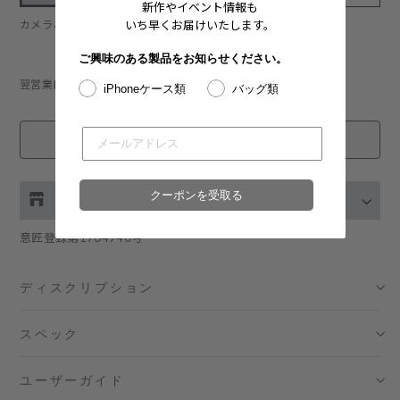
新作やイベント情報も
いち早くお届けいたします。
カメラご使用時のアクセサリーの映り込みについて:
こちら
ご興味のある製品をお知らせください。
翌営業日以内に発送：詳細は
こちら
iPhoneケース類
バッグ類
在庫切れ
クーポンを受取る
お取り扱い店舗の在庫をチェック
意匠登録第1704740号
伊勢丹新宿 メンズ館
- 在庫 -
X
ディスクリプション
渋谷スクランブルスクエア店
- 在庫 -
X
スペック
日本橋コレド室町テラス店
- 在庫 -
X
ユーザーガイド
大阪梅田グランフロント店
- 在庫 -
X