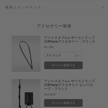
素材とメンテナンス
六本木ミッドタウン店
- 在庫 -
X
名古屋ミッドランドスクエア店
- 在庫 -
X
アクセサリー単体
福岡店
- 在庫 -
X
アジャスタブルレザーストラップ
付iPhoneアクセサリー - ブラック
※在庫は前日までの情報です。
Price
¥7,700
※売り切れやお取り置き等で在庫がない場合がございます。
※最新の在庫状況は店舗へ直接お電話下さいませ。
※各店舗の詳細は
こちら
カートに追加する
アジャスタブルレザーストラップ
付iPhoneアクセサリー エンベロ
ープ - ブラック
Price
¥19,800
カートに追加する