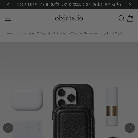
Skip
POP-UP STORE 阪急うめだ本店：8/12(水)~8/25(火)
to
content
Search
Site navigation
アジャスタブルレザーストラップ + iPhoneケースセット - ブラック
Home
/
スマホショルダー
/