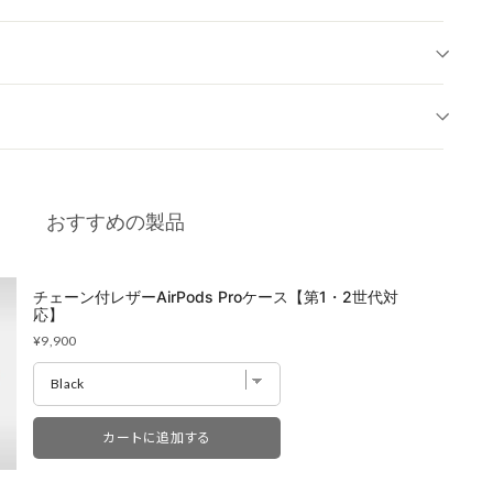
おすすめの製品
チェーン付レザーAirPods Proケース【第1・2世代対
応】
Price
¥9,900
カートに追加する