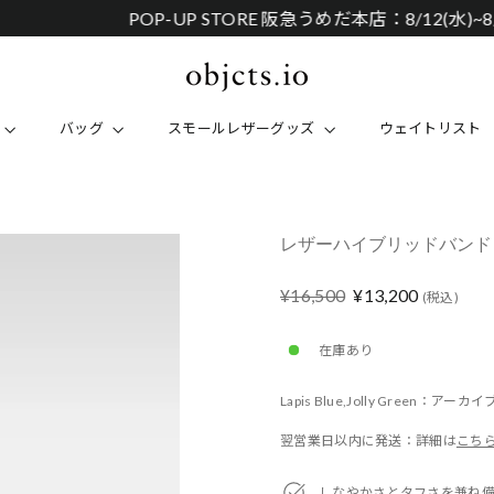
POP-UP STORE 阪急うめだ本店：8/12(水)~8/25(火)
バッグ
スモールレザーグッズ
ウェイトリスト
レザーハイブリッドバンド Dバッ
Regular
Sale
¥16,500
¥13,200
(税込)
price
price
在庫あり
Lapis Blue,Jolly Green：ア
翌営業日以内に発送：詳細は
こち
しなやかさとタフさを兼ね