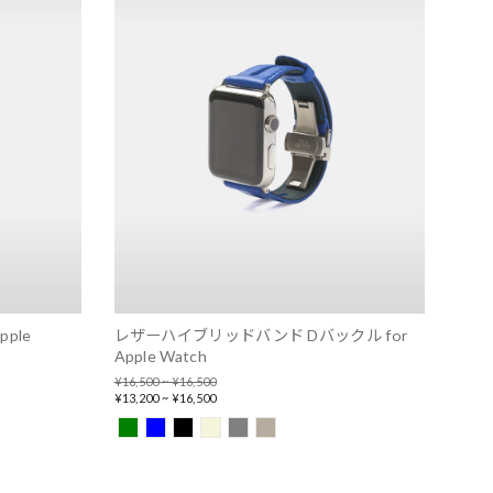
ple
レザーハイブリッドバンド Dバックル for
Apple Watch
Regular
¥16,500 ~ ¥16,500
price
Sale
¥13,200 ~ ¥16,500
price