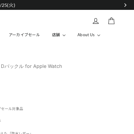
カート
Log in
アーカイブセール
店舗
About Us
クル for Apple Watch
ーカイブセール対象品
ら
備えた「防水レザー」