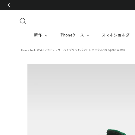
Skip
to
content
Search
新作
iPhoneケース
スマホショルダー
レザーハイブリッドバンド Dバックル for Apple Watch
Home
/
Apple Watch バンド
/