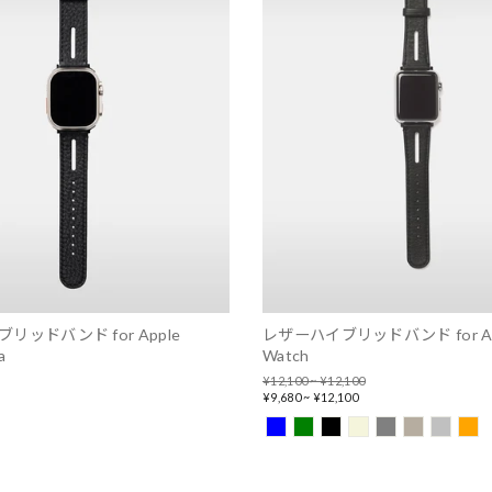
リッドバンド for Apple
レザーハイブリッドバンド for Ap
a
Watch
Regular
¥12,100 ~ ¥12,100
price
Sale
¥9,680 ~ ¥12,100
price