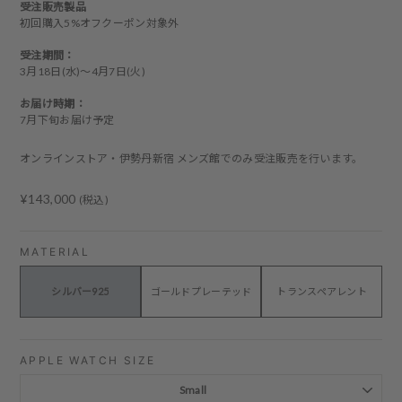
受注販売製品
初回購入5%オフクーポン対象外
受注期間：
3月18日(水)〜4月7日(火)
お届け時期：
7月下旬お届け予定
オンラインストア・伊勢丹新宿 メンズ館でのみ受注販売を行います。
Regular
¥143,000
(税込)
price
MATERIAL
シルバー925
ゴールドプレーテッド
トランスペアレント
APPLE WATCH SIZE