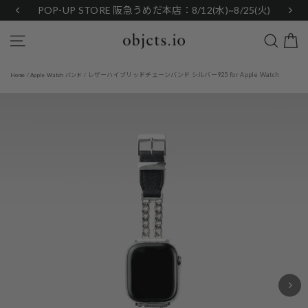
Skip
POP-UP STORE 阪急うめだ本店：8/12(水)~8/25(火)
to
content
Search
Site navigation
レザーハイブリッドチェーンバンド シルバー925 for Apple Watch
Home
/
Apple Watch バンド
/