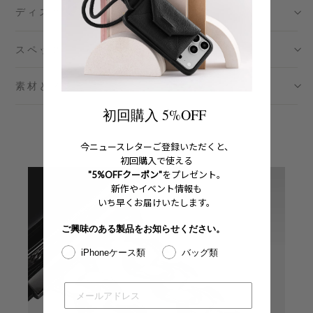
ディスクリプション
渋谷スクランブルスクエア店
- 在庫 -
X
スペック
日本橋コレド室町テラス店
- 在庫 -
X
素材とメンテナンス
大阪梅田グランフロント店
- 在庫 -
X
初回購入 5%OFF
六本木ミッドタウン店
- 在庫 -
X
今ニュースレターご登録いただくと、
名古屋ミッドランドスクエア店
- 在庫 -
X
初回購入で使える
"5%OFFクーポン"
をプレゼント。
新作やイベント情報も
福岡店
- 在庫 -
X
いち早くお届けいたします。
※在庫は前日までの情報です。
ご興味のある製品をお知らせください。
※売り切れやお取り置き等で在庫がない場合がございます。
iPhoneケース類
バッグ類
※最新の在庫状況は店舗へ直接お電話下さいませ。
※各店舗の詳細は
こちら