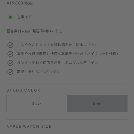
Regular
¥19,800
(税込)
price
在庫あり
翌営業日以内に発送:詳細はこちら
しなやかさとタフさを兼ね備えた「防水レザー」
夏場や長時間着用も快適な裏地ラバーの「ハイブリッド仕様」
オンオフ問わず使用できる「ミニマルなデザイン」
着脱に便利な「Dバックル」
STUDS COLOR
Black
Silver
APPLE WATCH SIZE