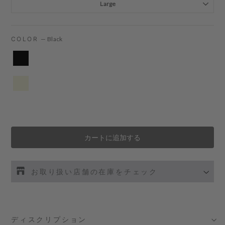
COLOR
—
Black
カートに追加する
お取り扱い店舗の在庫をチェック
伊勢丹新宿 メンズ館
- 在庫 -
O
ディスクリプション
渋谷スクランブルスクエア店
- 在庫 -
O