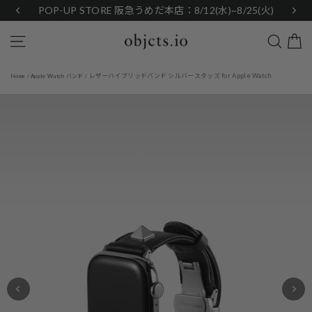
Skip
POP-UP STORE 阪急うめだ本店：8/12(水)~8/25(火)
to
content
Search
Site navigation
レザーハイブリッドバンド シルバースタッズ for Apple Watch
Home
/
Apple Watch バンド
/