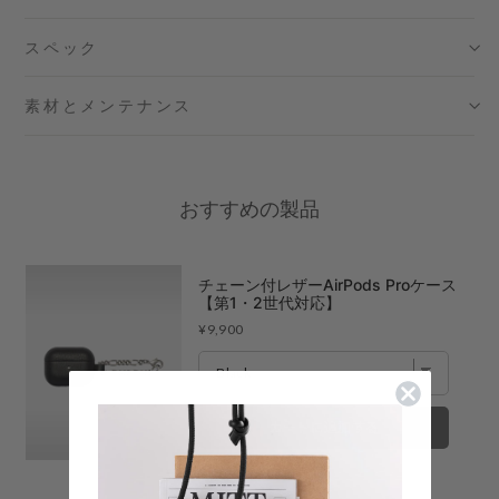
スペック
日本橋コレド室町テラス店
- 在庫 -
O
素材とメンテナンス
大阪梅田グランフロント店
- 在庫 -
X
六本木ミッドタウン店
- 在庫 -
O
おすすめの製品
名古屋ミッドランドスクエア店
- 在庫 -
O
福岡店
- 在庫 -
X
チェーン付レザーAirPods Proケース
【第1・2世代対応】
Price
¥9,900
※在庫は前日までの情報です。
※売り切れやお取り置き等で在庫がない場合がございます。
※最新の在庫状況は店舗へ直接お電話下さいませ。
※各店舗の詳細は
こちら
カートに追加する