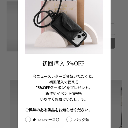
レザーハイブリッドバンド for
Apple Watch
Price
¥12,100
カートに追加する
初回購入 5%OFF
今ニュースレターご登録いただくと、
初回購入で使える
"5%OFFクーポン"
をプレゼント。
新作やイベント情報も
いち早くお届けいたします。
ご興味のある製品をお知らせください。
iPhoneケース類
バッグ類