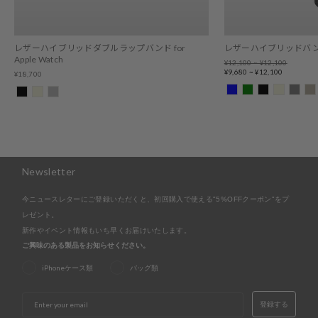
レザーハイブリッドダブルラップバンド for
レザーハイブリッドバンド fo
Apple Watch
Regular
¥12,100 ~ ¥12,100
price
Sale
¥9,680 ~ ¥12,100
¥18,700
price
Newsletter
今ニュースレターにご登録いただくと、初回購入で使える"5%OFFクーポン"をプ
レゼント。
新作やイベント情報もいち早くお届けいたします。
ご興味のある製品をお知らせください。
iPhoneケース類
バッグ類
EMAIL
登録する