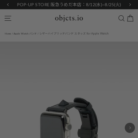
Skip
POP-UP STORE 阪急うめだ本店：8/12(水)~8/25(火)
to
content
Search
Site navigation
レザーハイブリッドバンド スタッズ for Apple Watch
Home
/
Apple Watch バンド
/