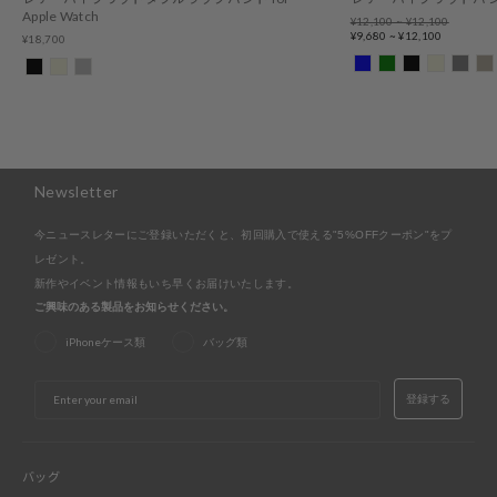
Apple Watch
Regular
¥12,100 ~ ¥12,100
price
Sale
¥9,680 ~ ¥12,100
¥18,700
price
Newsletter
今ニュースレターにご登録いただくと、初回購入で使える"5%OFFクーポン"をプ
レゼント。
新作やイベント情報もいち早くお届けいたします。
ご興味のある製品をお知らせください。
iPhoneケース類
バッグ類
EMAIL
登録する
バッグ