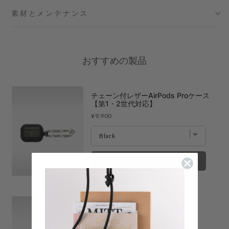
素材とメンテナンス
大阪梅田グランフロント店
- 在庫 -
X
六本木ミッドタウン店
- 在庫 -
X
おすすめの製品
名古屋ミッドランドスクエア店
- 在庫 -
O
福岡店
- 在庫 -
X
チェーン付レザーAirPods Proケース
【第1・2世代対応】
Price
¥9,900
※在庫は前日までの情報です。
※売り切れやお取り置き等で在庫がない場合がございます。
※最新の在庫状況は店舗へ直接お電話下さいませ。
※各店舗の詳細は
こちら
カートに追加する
レザーハイブリッドバンド for
Apple Watch
Price
¥12,100