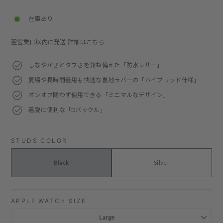
price
在庫あり
翌営業日以内に発送:詳細はこちら
しなやかさとタフさを兼ね備えた「防水レザー」
夏場や長時間着用も快適な裏地ラバーの「ハイブリッド仕様」
オンオフ問わず使用できる「ミニマルなデザイン」
着脱に便利な「Dバックル」
STUDS COLOR
Black
Silver
APPLE WATCH SIZE