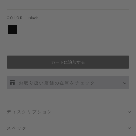
COLOR
—
Black
カートに追加する
お取り扱い店舗の在庫をチェック
伊勢丹新宿 メンズ館
- 在庫 -
O
ディスクリプション
渋谷スクランブルスクエア店
- 在庫 -
O
スペック
日本橋コレド室町テラス店
- 在庫 -
O