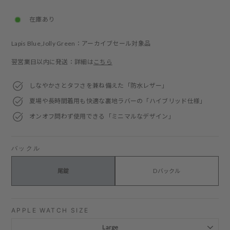
price
price
在庫あり
Lapis Blue,Jolly Green：アーカイブセール対象品
翌営業日以内に発送：詳細は
こちら
しなやかさとタフさを兼ね備えた「防水レザー」
夏場や長時間着用も快適な裏地ラバーの「ハイブリッド仕様」
オンオフ問わず使用できる「ミニマルなデザイン」
バックル
尾錠
Dバックル
APPLE WATCH SIZE