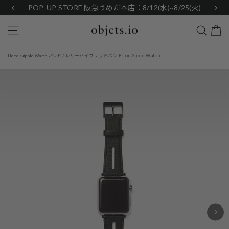
Skip
POP-UP STORE 阪急うめだ本店：8/12(水)~8/25(火)
to
content
Search
Site navigation
レザーハイブリッドバンド for Apple Watch
Home
/
Apple Watch バンド
/