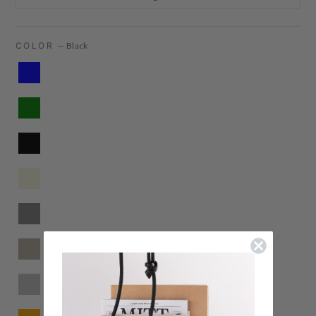
COLOR
—
Black