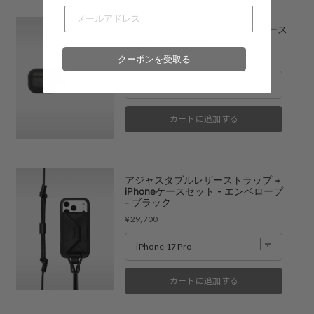
チェーン付レザーAirPods Proケース
【第1・2世代対応】
Price
¥9,900
クーポンを受取る
カートに追加する
アジャスタブルレザーストラップ +
iPhoneケースセット - エンベロープ
- ブラック
Price
¥29,700
カートに追加する