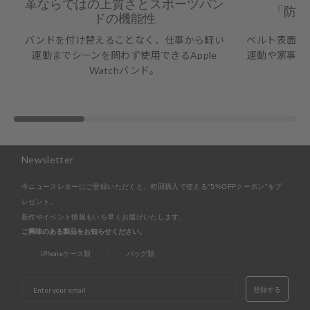
革ならではの上質さとスポーツバン
「防水
ドの機能性
バンドを付け替えることなく、仕事から軽い
ベルト表面は
運動までシーンを問わず使用できるApple
運動や家事な
Watchバンド。
Newsletter
今ニュースレターにご登録いただくと、初回購入で使える"5%OFFクーポン"をプ
レゼント。
新作やイベント情報もいち早くお届けいたします。
ご興味のある製品をお知らせください。
iPhoneケース類
バッグ類
EMAIL
登録する