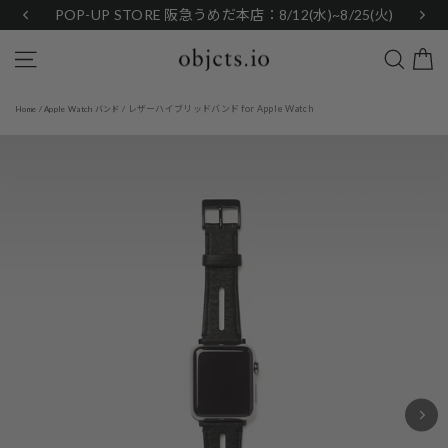
Skip
POP-UP STORE 阪急うめだ本店：8/12(水)~8/25(火)
to
content
Search
Site navigation
レザーハイブリッドバンド for Apple Watch
Home
/
Apple Watch バンド
/