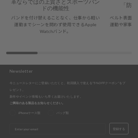
革ならではの上質さとスポーツバン
「防水
ドの機能性
バンドを付け替えることなく、仕事から軽い
ベルト表面は
運動までシーンを問わず使用できるApple
運動や家事な
Watchバンド。
Newsletter
今ニュースレターにご登録いただくと、初回購入で使える"5%OFFクーポン"をプ
レゼント。
新作やイベント情報もいち早くお届けいたします。
ご興味のある製品をお知らせください。
iPhoneケース類
バッグ類
EMAIL
登録する