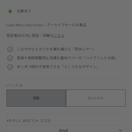
price
price
在庫あり
Lapis Blue,Jolly Green：アーカイブセール対象品
翌営業日以内に発送：詳細は
こちら
しなやかさとタフさを兼ね備えた「防水レザー」
夏場や長時間着用も快適な裏地ラバーの「ハイブリッド仕様」
オンオフ問わず使用できる「ミニマルなデザイン」
バックル
尾錠
Dバックル
APPLE WATCH SIZE