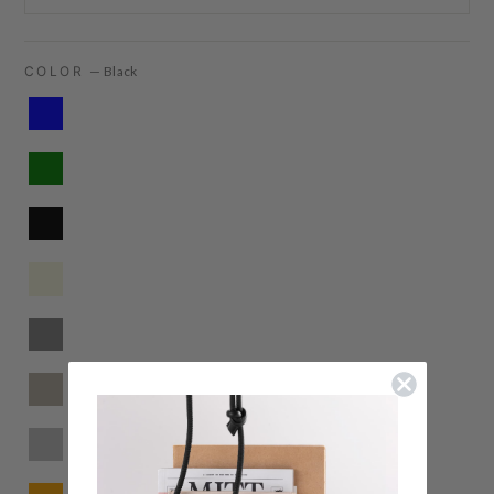
COLOR
—
Black