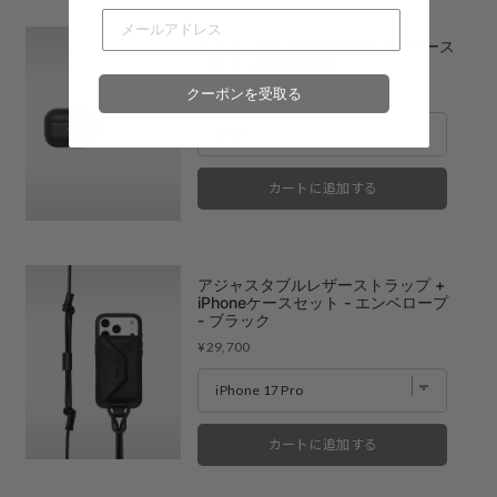
チェーン付レザーAirPods Proケース
【第1・2世代対応】
Price
¥9,900
クーポンを受取る
カートに追加する
アジャスタブルレザーストラップ +
iPhoneケースセット - エンベロープ
- ブラック
Price
¥29,700
カートに追加する