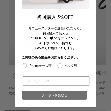
初回購入 5%OFF
今ニュースレターご登録いただくと、
初回購入で使える
"5%OFFクーポン"
をプレゼント。
新作やイベント情報も
いち早くお届けいたします。
ご興味のある製品をお知らせください。
iPhoneケース類
バッグ類
自動開閉機
上質なレザーストラップ
ワンタッチで
傘のストラップ部分を手に馴染む柔らかな質
備え、車の乗
感の防水レザー仕様にアップグレード。
ーズな移動が
クーポンを受取る