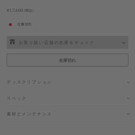
Regular
¥17,600
(税込)
price
在庫切れ
お取り扱い店舗の在庫をチェック
伊勢丹新宿 メンズ館
- 在庫 -
X
在庫切れ
渋谷スクランブルスクエア店
- 在庫 -
X
ディスクリプション
日本橋コレド室町テラス店
- 在庫 -
X
スペック
大阪梅田グランフロント店
- 在庫 -
X
素材とメンテナンス
六本木ミッドタウン店
- 在庫 -
X
名古屋ミッドランドスクエア店
- 在庫 -
X