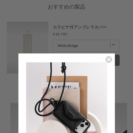
おすすめの製品
福岡店
- 在庫 -
X
カラビナ付アンブレラカバー
※在庫は前日までの情報です。
Price
¥18,700
※売り切れやお取り置き等で在庫がない場合がございます。
※最新の在庫状況は店舗へ直接お電話下さいませ。
※各店舗の詳細は
こちら
カートに追加する