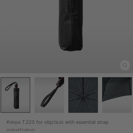
Clo
(esc
Knirps T.220 for objcts.io with essential strap
Limited Products