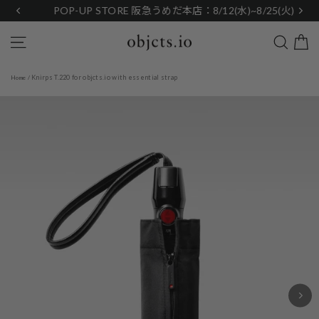
Skip
POP-UP STORE 阪急うめだ本店：8/12(水)~8/25(火)
to
content
Search
Site navigation
Knirps T.220 for objcts.io with essential strap
Home
/