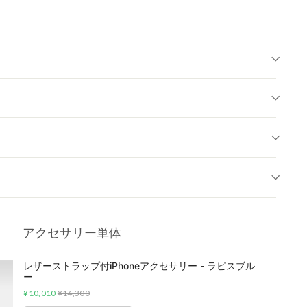
アクセサリー単体
レザーストラップ付iPhoneアクセサリー - ラピスブル
ー
Sale
Original
¥10,010
¥14,300
price
price