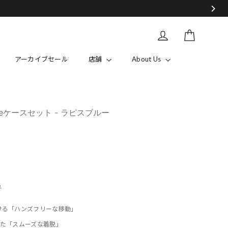
カート
Log in
アーカイブセール
店舗
About Us
neケースセット - ラピスブルー
ら
歩ける「ハンズフリーな移動」
用した「スムーズな着脱」