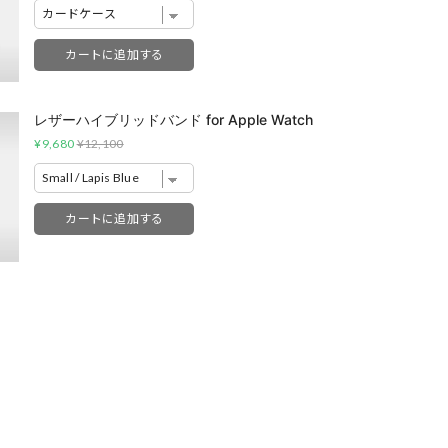
カートに追加する
レザーハイブリッドバンド for Apple Watch
Sale
Original
¥9,680
¥12,100
price
price
カートに追加する