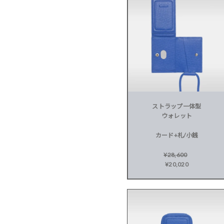
ストラップ一体型
ウォレット
カード+札/小銭
¥28,600
¥20,020