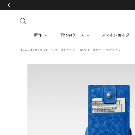
Skip
to
content
Search
新作
iPhoneケース
スマホショルダー
レザーストラップ + iPhoneケースセット - ラピスブルー
Home
/
スマホショルダー
/