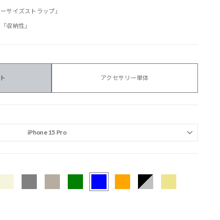
リーサイズストラップ」
る「収納性」
ット
アクセサリー単体