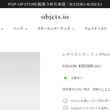
POP-UP STORE 阪急うめだ本店：8/12(水)~8/25(火)
バッグ
スモールレザーグッズ
ウェイトリスト
レザーストラップ + iPho
Regular
Sale
¥28,600
¥20,020
(税込)
price
price
在庫あり
翌営業日以内に発送：詳細は
こち
iPhoneを身につけて持ち
MagSafeとカラビナを活