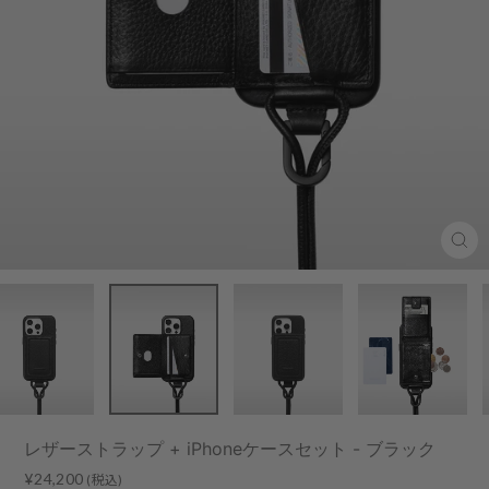
Clo
(esc
レザーストラップ + iPhoneケースセット - ブラック
Regular
¥24,200
(税込)