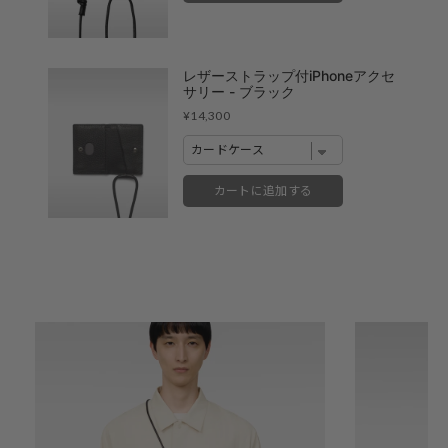
レザーストラップ付iPhoneアクセ
サリー - ブラック
Price
¥14,300
カートに追加する