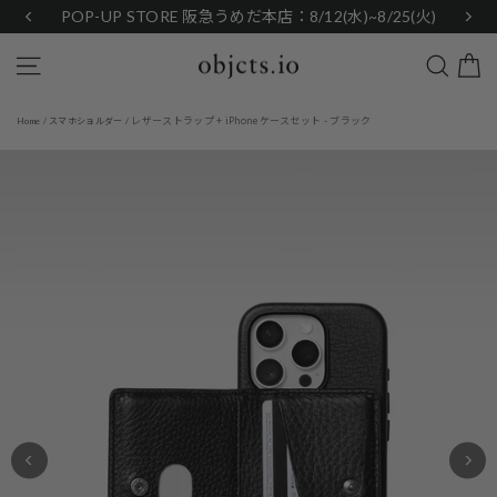
Skip
POP-UP STORE 阪急うめだ本店：8/12(水)~8/25(火)
to
content
Search
Site navigation
レザーストラップ + iPhoneケースセット - ブラック
Home
/
スマホショルダー
/