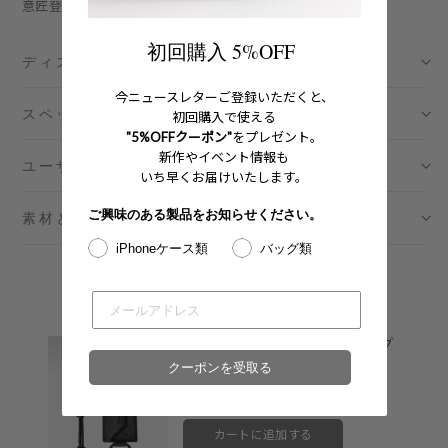
意匠登録第1704740号
伊勢丹新宿 メンズ館
- 在庫 -
O
初回購入 5%OFF
ディスクリプション
渋谷スクランブルスクエア店
- 在庫 -
X
今ニュースレターご登録いただくと、
スペック
日本橋コレド室町テラス店
- 在庫 -
X
初回購入で使える
"5%OFFクーポン"
をプレゼント。
新作やイベント情報も
ユーザーガイド
大阪梅田グランフロント店
- 在庫 -
X
いち早くお届けいたします。
ご興味のある製品をお知らせください。
素材とメンテナンス
六本木ミッドタウン店
- 在庫 -
X
iPhoneケース類
バッグ類
名古屋ミッドランドスクエア店
- 在庫 -
O
アクセサリー単体
福岡店
- 在庫 -
X
アジャスタブルレザーストラップ
付iPhoneアクセサリー エンベロ
クーポンを受取る
※在庫は前日までの情報です。
ープ - ブラック
※売り切れやお取り置き等で在庫がない場合がございます。
Price
¥19,800
※最新の在庫状況は店舗へ直接お電話下さいませ。
※各店舗の詳細は
こちら
カートに追加する