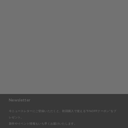
レザーストラップ + iPhoneケースセット - ブラッ
ク
¥24,200 ~ ¥30,800
Newsletter
今ニュースレターにご登録いただくと、初回購入で使える"5%OFFクーポン"をプ
レゼント。
新作やイベント情報もいち早くお届けいたします。