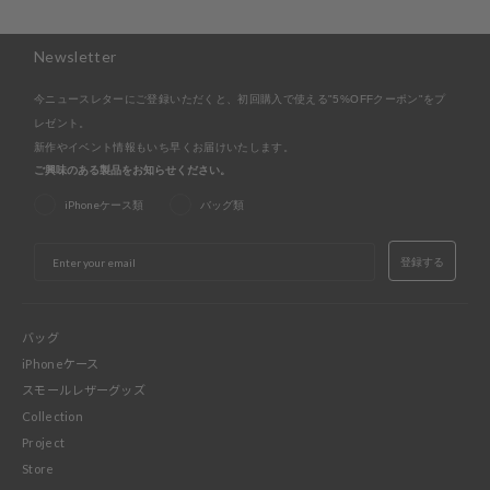
Newsletter
今ニュースレターにご登録いただくと、初回購入で使える"5%OFFクーポン"をプ
レゼント。
新作やイベント情報もいち早くお届けいたします。
ご興味のある製品をお知らせください。
iPhoneケース類
バッグ類
EMAIL
登録する
バッグ
iPhoneケース
スモールレザーグッズ
Collection
Project
Store