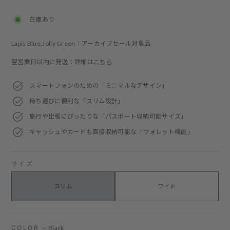
price
price
在庫あり
Lapis Blue,Jolly Green：アーカイブセール対象品
翌営業日以内に発送：詳細は
こちら
スマートフォンのための「ミニマルなデザイン」
持ち運びに便利な「スリム設計」
旅行や出張にぴったりな「パスポート収納可能サイズ」
キャッシュやカードも直接収納可能な「ウォレット機能」
サイズ
スリム
ワイド
COLOR
—
Black