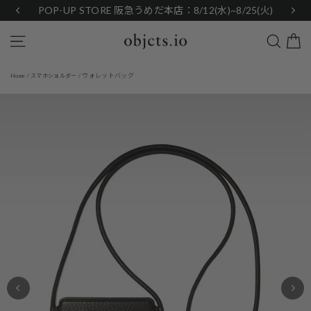
Skip
POP-UP STORE 阪急うめだ本店：8/12(水)~8/25(火)
to
content
Search
Site navigation
ウォレットバッグ
Home
/
スマホショルダー
/