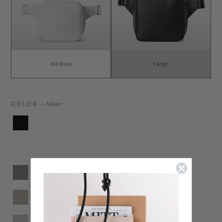
Medium
Large
COLOR
—
Silver