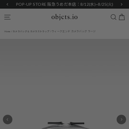
Skip
POP-UP STORE 阪急うめだ本店：8/12(水)~8/25(火)
to
content
Search
Site navigation
ウィークエンド カメラバッグ ラージ
Home
/
カメラバッグ & カメラストラップ
/