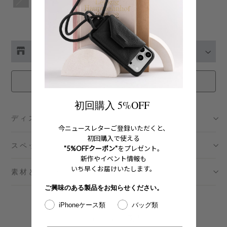
お取り扱い店舗の在庫をチェック
伊勢丹新宿 メンズ館
- 在庫 -
X
在庫切れ
渋谷スクランブルスクエア店
- 在庫 -
X
初回購入 5%OFF
ディスクリプション
日本橋コレド室町テラス店
- 在庫 -
X
今ニュースレターご登録いただくと、
初回購入で使える
スペック
"5%OFFクーポン"
をプレゼント。
大阪梅田グランフロント店
- 在庫 -
X
新作やイベント情報も
いち早くお届けいたします。
素材とメンテナンス
六本木ミッドタウン店
- 在庫 -
X
ご興味のある製品をお知らせください。
iPhoneケース類
バッグ類
名古屋ミッドランドスクエア店
- 在庫 -
X
おすすめの製品