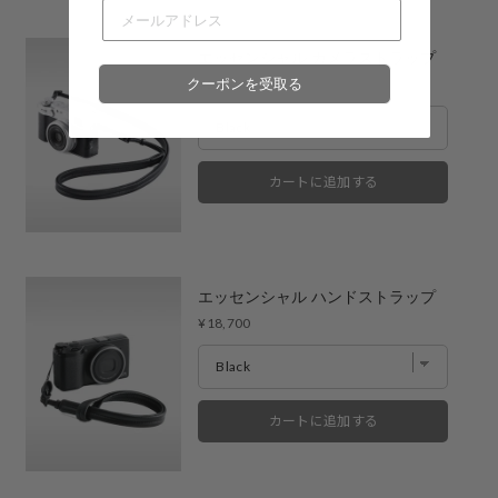
福岡店
- 在庫 -
X
エッセンシャル カメラストラップ
※在庫は前日までの情報です。
Price
¥23,100
クーポンを受取る
※売り切れやお取り置き等で在庫がない場合がございます。
※最新の在庫状況は店舗へ直接お電話下さいませ。
※各店舗の詳細は
こちら
カートに追加する
エッセンシャル ハンドストラップ
Price
¥18,700
カートに追加する