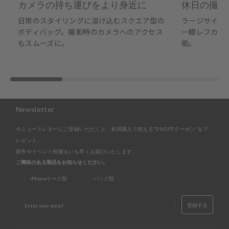
カメラの持ち運びをより身近に
休日の撮影
日常のスタイリングに溶け込むスクエア型の
ラージサイズ
ボディバッグ。撮影時のカメラへのアクセス
一眼レフカメ
もスムーズに。
能。
Newsletter
今ニュースレターにご登録いただくと、初回購入で使える"5%OFFクーポン"をプ
レゼント。
新作やイベント情報もいち早くお届けいたします。
ご興味のある製品をお知らせください。
iPhoneケース類
バッグ類
EMAIL
登録する