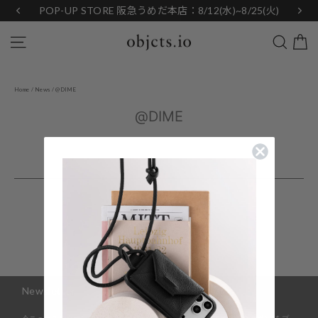
Skip
POP-UP STORE 阪急うめだ本店：8/12(水)~8/25(火)
to
content
Search
Site navigation
Home
/
News
/
@DIME
@DIME
Back to News
Newsletter