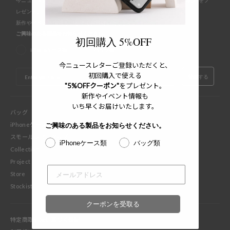
今ニュースレターにご登録いただくと、初回購入で使える"5%OFFクーポン"をプ
レゼント。
新作やイベント情報もいち早くお届けいたします。
ご興味のある製品をお知らせください。
初回購入 5%OFF
iPhoneケース類
バッグ類
今ニュースレターご登録いただくと、
EMAIL
初回購入で使える
登録する
"5%OFFクーポン"
をプレゼント。
新作やイベント情報も
いち早くお届けいたします。
バッグ
iPhoneケース
ご興味のある製品をお知らせください。
スモールレザーグッズ
iPhoneケース類
バッグ類
Collection
Project
Store
Stockist
クーポンを受取る
特定商取引法に基づく表記