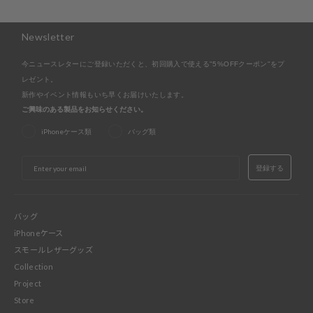
Newsletter
今ニュースレターにご登録いただくと、初回購入で使える"5%OFFクーポン"をプ
レゼント。
新作やイベント情報もいち早くお届けいたします。
ご興味のある製品をお知らせください。
iPhoneケース類
バッグ類
EMAIL
登録する
バッグ
iPhoneケース
スモールレザーグッズ
Collection
Project
Store