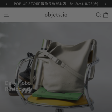
Skip
POP-UP STORE 阪急うめだ本店：8/12(水)~8/25(火)
to
content
Search
Site navigation
objcts.io
Pause
slideshow
Daily Hobo
Restocked
View Products