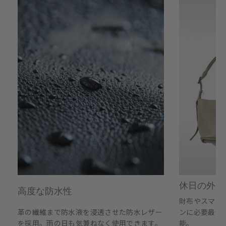
休日の外出
高度な防水性
財布やスマー
革の繊維まで防水液を浸透させた防水レザー
ンに必要最低
を採用。雨の日も気兼ねなく使用できます。
能。