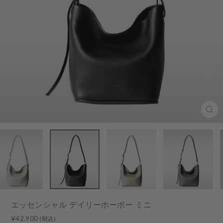
Clo
(esc
エッセンシャル デイリーホーボー ミニ
Regular
¥42,900
(税込)