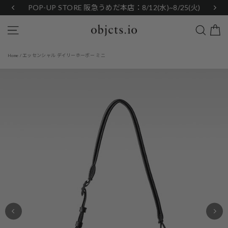
Skip
POP-UP STORE 阪急うめだ本店：8/12(水)~8/25(火)
to
content
Search
Site navigation
エッセンシャル デイリーホーボー ミニ
Home
/