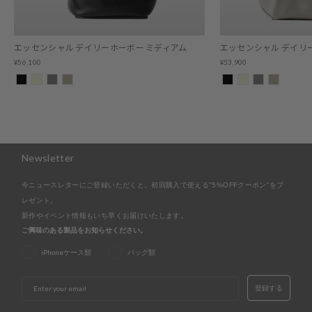
エッセンシャル デイリーホーボー ミディアム
エッセンシャル デイリ
¥56,100
¥53,900
Newsletter
今ニュースレターにご登録いただくと、初回購入で使える"5%OFFクーポン"をプ
レゼント。
新作やイベント情報もいち早くお届けいたします。
ご興味のある製品をお知らせください。
iPhoneケース類
バッグ類
EMAIL
登録する