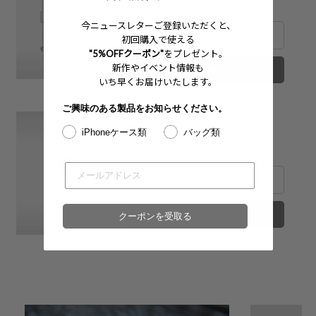
Price
¥29,700
今ニュースレターご登録いただくと、
※在庫は前日までの情報です。
※売り切れやお取り置き等で在庫がない場合がございます。
初回購入で使える
※最新の在庫状況は店舗へ直接お電話下さいませ。
"5%OFFクーポン"
をプレゼント。
※各店舗の詳細は
こちら
新作やイベント情報も
カートに追加する
いち早くお届けいたします。
ご興味のある製品をお知らせください。
レザーハイブリッドバンド for
iPhoneケース類
バッグ類
Apple Watch
Price
¥12,100
カートに追加する
クーポンを受取る