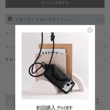
カートに追加する
お取り扱い店舗の在庫をチェック
伊勢丹新宿 メンズ館
- 在庫 -
O
ディスクリプション
渋谷スクランブルスクエア店
- 在庫 -
O
スペック
日本橋コレド室町テラス店
- 在庫 -
O
素材とメンテナンス
大阪梅田グランフロント店
- 在庫 -
O
おすすめの製品
六本木ミッドタウン店
- 在庫 -
O
名古屋ミッドランドスクエア店
- 在庫 -
O
アジャスタブルレザーストラップ +
iPhoneケースセット - エンベロープ
初回購入 5%OFF
- マシュマロ
福岡店
- 在庫 -
O