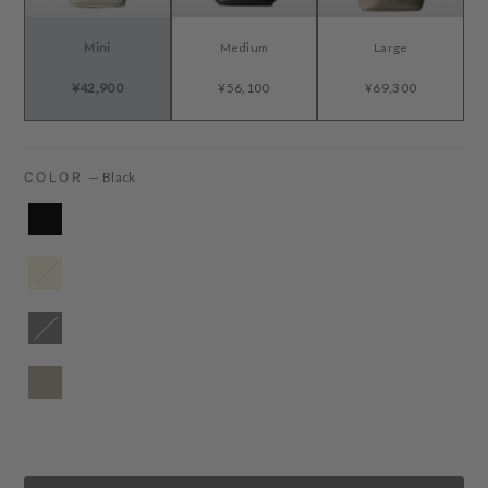
Mini
Medium
Large
¥42,900
¥56,100
¥69,300
COLOR
—
Black