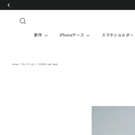
Skip
to
content
Search
新作
iPhoneケース
スマホショルダー
Home
/
コレクション
/
25AW Look Book