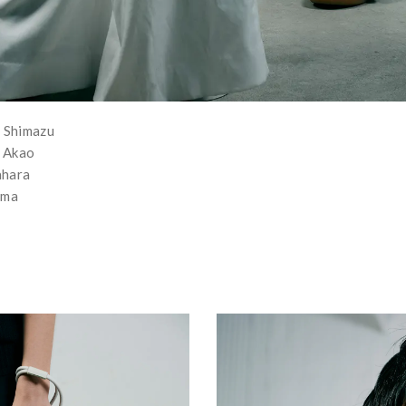
 Shimazu
a Akao
ahara
ama