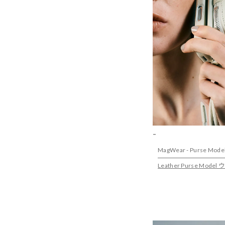
-
MagWear - Purse Mode
Leather Purse M