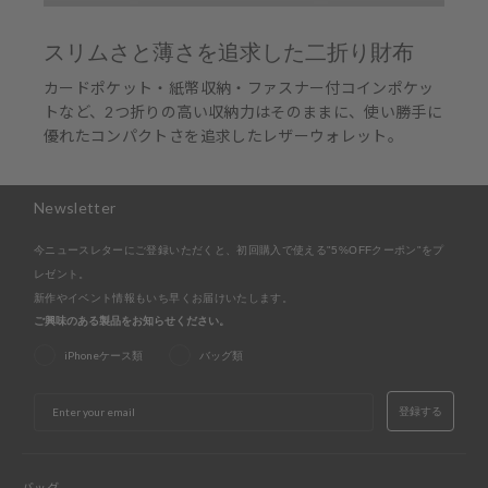
スリムさと薄さを追求した二折り財布
カードポケット・紙幣収納・ファスナー付コインポケッ
トなど、2つ折りの高い収納力はそのままに、使い勝手に
優れたコンパクトさを追求したレザーウォレット。
Newsletter
今ニュースレターにご登録いただくと、初回購入で使える"5%OFFクーポン"をプ
レゼント。
新作やイベント情報もいち早くお届けいたします。
ご興味のある製品をお知らせください。
iPhoneケース類
バッグ類
EMAIL
登録する
バッグ