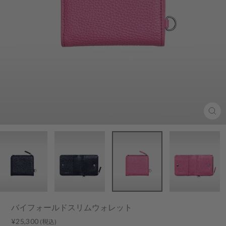
Clo
(esc
バイフォールドスリムウォレット
Regular
¥25,300
(税込)