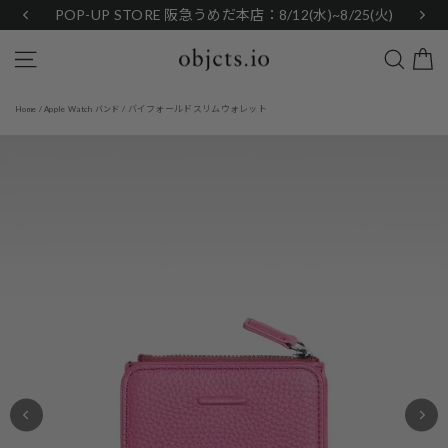
Skip
POP-UP STORE 阪急うめだ本店：8/12(水)~8/25(火)
to
content
Search
Site navigation
バイフォールドスリムウォレット
Home
/
Apple Watch バンド
/