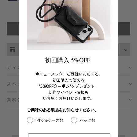
カートに追加する
お取り扱い店舗の在庫をチェック
初回購入 5%OFF
伊勢丹新宿 メンズ館
- 在庫 -
O
ディスクリプション
今ニュースレターご登録いただくと、
初回購入で使える
渋谷スクランブルスクエア店
- 在庫 -
X
スペック
"5%OFFクーポン"
をプレゼント。
新作やイベント情報も
日本橋コレド室町テラス店
- 在庫 -
O
いち早くお届けいたします。
素材とメンテナンス
ご興味のある製品をお知らせください。
大阪梅田グランフロント店
- 在庫 -
O
iPhoneケース類
バッグ類
六本木ミッドタウン店
- 在庫 -
O