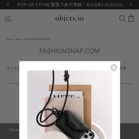
Skip
POP-UP STORE 阪急うめだ本店：8/12(水)~8/25(火)
to
content
Search
Site navigation
Home
/
News
/
FASHIONSNAP.COM
FASHIONSNAP.COM
スリムな革財布「Zip Wallet」の新色がニュウマン横浜で先行予約販売
Back to News
Newsletter