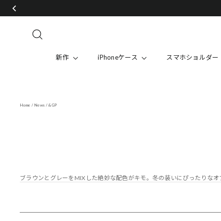
Skip
to
content
Search
新作
iPhoneケース
スマホショルダー
Home
/
News
/
&GP
ブラウンとグレーをMIXした絶妙な配色がキモ。冬の装いにぴったりなオ