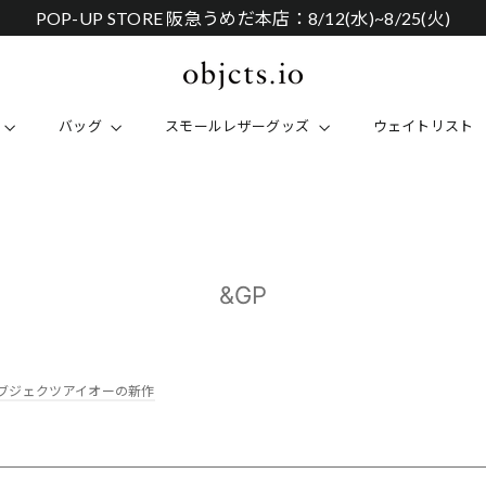
POP-UP STORE 阪急うめだ本店：8/12(水)~8/25(火)
バッグ
スモールレザーグッズ
ウェイトリスト
&GP
ブジェクツアイオーの新作