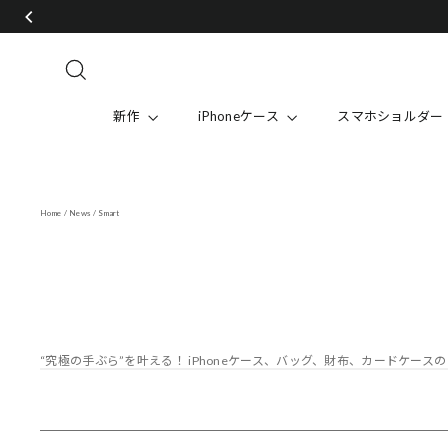
Skip
to
content
Search
新作
iPhoneケース
スマホショルダー
Home
/
News
/
Smart
“究極の手ぶら”を叶える！ iPhoneケース、バッグ、財布、カードケース