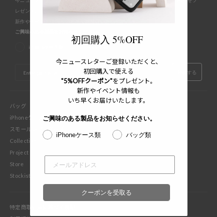
今ニュースレターにご登録いただくと、初回購入で使える"5%OFFクーポン"をプ
レゼント。
新作やイベント情報もいち早くお届けいたします。
ご興味のある製品をお知らせください。
初回購入 5%OFF
iPhoneケース類
バッグ類
今ニュースレターご登録いただくと、
EMAIL
初回購入で使える
登録する
"5%OFFクーポン"
をプレゼント。
新作やイベント情報も
いち早くお届けいたします。
バッグ
iPhoneケース
ご興味のある製品をお知らせください。
スモールレザーグッズ
iPhoneケース類
バッグ類
Collection
Project
Store
Stockist
クーポンを受取る
特定商取引法に基づく表記