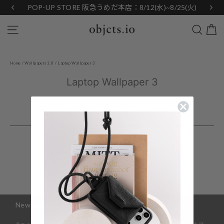
Skip
POP-UP STORE 阪急うめだ本店：8/12(水)~8/25(火)
to
content
Search
Site navigation
Home
/
Wallpapers 1.0
/
Laptop Wallpaper 3
Laptop Wallpaper 3
Back to Wallpapers 1.0
Newsletter