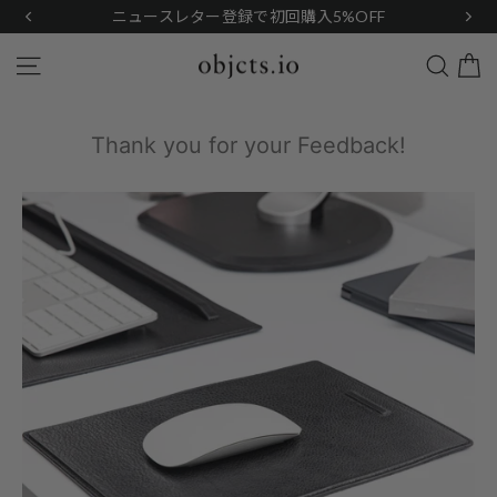
Skip
ニュースレター登録で初回購入5%OFF
to
content
Search
Site navigation
Thank you for your Feedback!