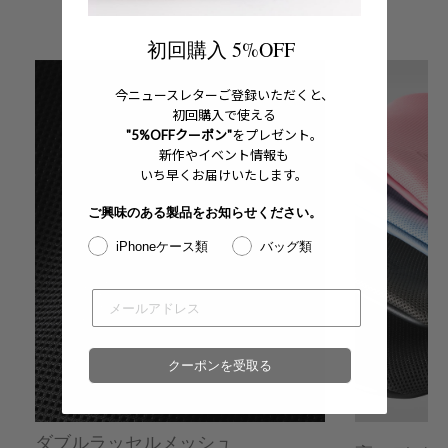
初回購入 5%OFF
六本木ミッドタウン店
- 在庫 -
O
今ニュースレターご登録いただくと、
名古屋ミッドランドスクエア店
- 在庫 -
O
初回購入で使える
"5%OFFクーポン"
をプレゼント。
福岡店
- 在庫 -
X
新作やイベント情報も
いち早くお届けいたします。
※在庫は前日までの情報です。
ご興味のある製品をお知らせください。
※売り切れやお取り置き等で在庫がない場合がございます。
※最新の在庫状況は店舗へ直接お電話下さいませ。
iPhoneケース類
バッグ類
※各店舗の詳細は
こちら
クーポンを受取る
ダブルラッセルメッシュ