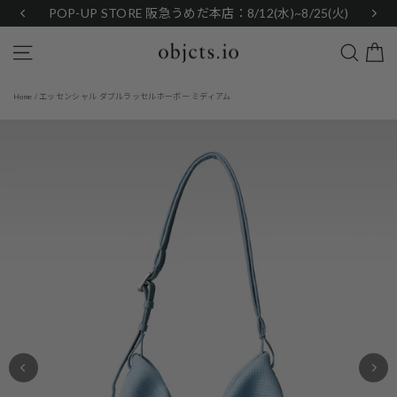
Skip
POP-UP STORE 阪急うめだ本店：8/12(水)~8/25(火)
to
content
Search
Site navigation
エッセンシャル ダブルラッセルホーボー ミディアム
Home
/