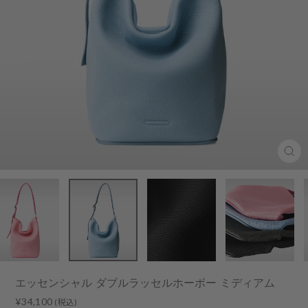
Clo
(esc
エッセンシャル ダブルラッセルホーボー ミディアム
Regular
¥34,100
(税込)