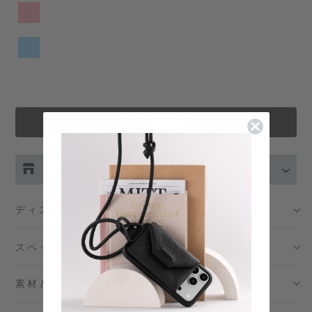
カートに追加する
お取り扱い店舗の在庫をチェック
伊勢丹新宿 メンズ館
- 在庫 -
X
ディスクリプション
渋谷スクランブルスクエア店
- 在庫 -
O
スペック
日本橋コレド室町テラス店
- 在庫 -
X
素材とメンテナンス
大阪梅田グランフロント店
- 在庫 -
O