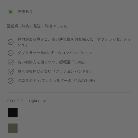
price
在庫あり
翌営業日以内に発送：詳細は
こちら
弾力がある厚みと、高い通気性を兼ね備えた「ダブルラッセルメッ
シュ」
ダブルラッセル×レザーのコンビネーション
高い収納力を備えつつ、超軽量「330g」
肩への負担が少ない「クッションハンドル」
クロスボディ/ワンショルダーの「2WAY仕様」
COLOR
—
Light Blue