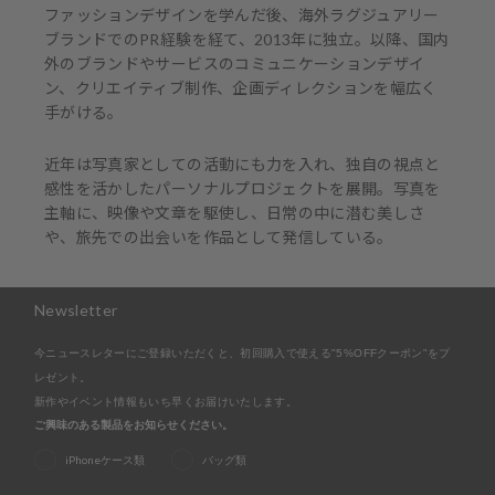
ファッションデザインを学んだ後、海外ラグジュアリー
ブランドでのPR経験を経て、2013年に独立。以降、国内
外のブランドやサービスのコミュニケーションデザイ
ン、クリエイティブ制作、企画ディレクションを幅広く
手がける。
近年は写真家としての活動にも力を入れ、独自の視点と
感性を活かしたパーソナルプロジェクトを展開。写真を
主軸に、映像や文章を駆使し、日常の中に潜む美しさ
や、旅先での出会いを作品として発信している。
Newsletter
今ニュースレターにご登録いただくと、初回購入で使える"5%OFFクーポン"をプ
レゼント。
新作やイベント情報もいち早くお届けいたします。
ご興味のある製品をお知らせください。
iPhoneケース類
バッグ類