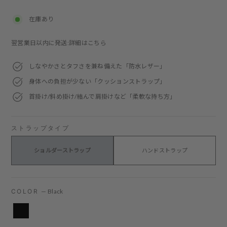
price
在庫あり
翌営業日以内に発送:詳細はこちら
しなやかさとタフさを兼ね備えた「防水レザー」
身体への負担が少ない「クッションストラップ」
首掛け/斜め掛け/結んで肩掛けなど「柔軟な持ち方」
ストラップタイプ
ショルダーストラップ
ハンドストラップ
COLOR
—
Black