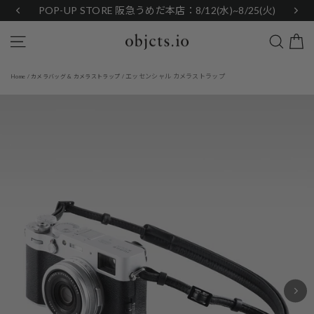
Skip
POP-UP STORE 阪急うめだ本店：8/12(水)~8/25(火)
to
content
Search
Site navigation
エッセンシャル カメラストラップ
Home
/
カメラバッグ & カメラストラップ
/