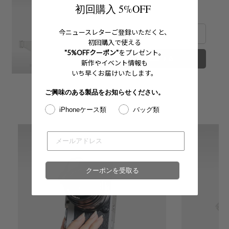
アム
初回購入 5%OFF
Price
¥59,400
今ニュースレターご登録いただくと、
初回購入で使える
"5%OFFクーポン"
をプレゼント。
カートに追加する
新作やイベント情報も
いち早くお届けいたします。
ご興味のある製品をお知らせください。
iPhoneケース類
バッグ類
クーポンを受取る