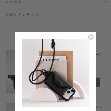
スペック
日本橋コレド室町テラス店
- 在庫 -
O
素材とメンテナンス
大阪梅田グランフロント店
- 在庫 -
X
おすすめの製品
六本木ミッドタウン店
- 在庫 -
O
名古屋ミッドランドスクエア店
- 在庫 -
X
ウィークエンド カメラバッグ ラージ
Price
¥69,300
福岡店
- 在庫 -
X
※在庫は前日までの情報です。
※売り切れやお取り置き等で在庫がない場合がございます。
カートに追加する
※最新の在庫状況は店舗へ直接お電話下さいませ。
※各店舗の詳細は
こちら
ウィークエンド カメラバッグ ミディ