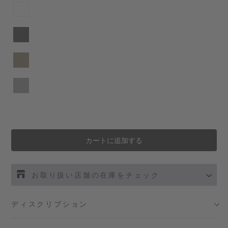
カートに追加する
お取り扱い店舗の在庫をチェック
伊勢丹新宿 メンズ館
- 在庫 -
X
ディスクリプション
渋谷スクランブルスクエア店
- 在庫 -
O