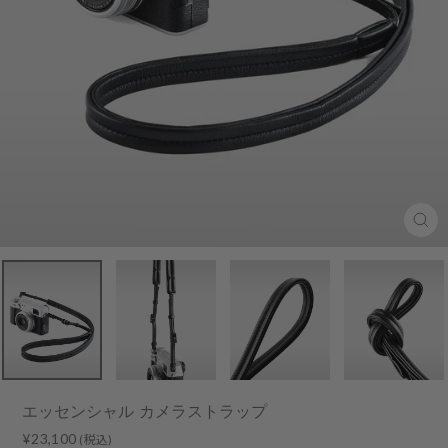
Clo
(esc
エッセンシャル カメラストラップ
Regular
¥23,100
(税込)