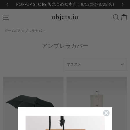
Skip
POP-UP STORE 阪急うめだ本店：8/12(水)~8/25(火)
to
content
Searc
Site navigation
ホーム
アンブレラカバー
アンブレラカバー
SORT