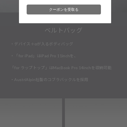
クーポンを受取る
ベルトバッグ
・デバイス＋αが入るボディバッグ
・「for iPad」はiPad Pro 11inchを、
「for ラップトップ」はMacBook Pro 14inchを収納可能
・AustriAlpin社製のコブラバックルを採用