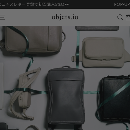
Skip
POP-UP STORE 阪急うめだ本店：8/12(水)~8/25(火)
to
content
Sea
Site navigation