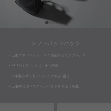
ソフトバックパック
・出張やオフィスシーンで活躍するバックパック
・XS,S,M,Lの4サイズ・4色展開
・本革製ながら約760g〜1,250gの重さ
・出張時に便利なスーツベルトを背面に搭載