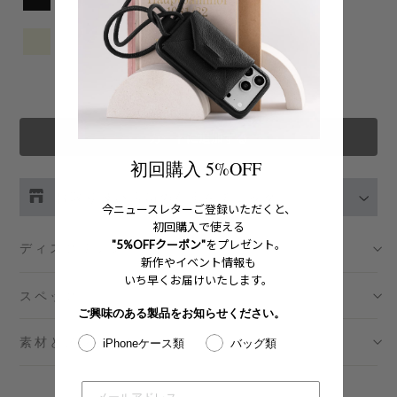
カートに追加する
初回購入 5%OFF
お取り扱い店舗の在庫をチェック
今ニュースレターご登録いただくと、
初回購入で使える
伊勢丹新宿 メンズ館
- 在庫 -
X
"5%OFFクーポン"
をプレゼント。
ディスクリプション
新作やイベント情報も
いち早くお届けいたします。
渋谷スクランブルスクエア店
- 在庫 -
X
スペック
ご興味のある製品をお知らせください。
日本橋コレド室町テラス店
- 在庫 -
X
素材とメンテナンス
iPhoneケース類
バッグ類
大阪梅田グランフロント店
- 在庫 -
X