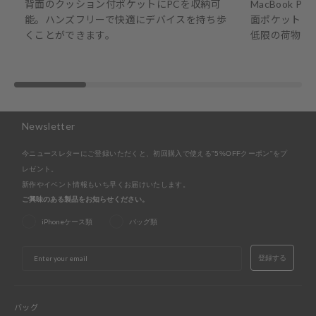
背面のクッション付ポケットにPCを収納可
MacBook P
能。ハンズフリーで快適にデバイスを持ち歩
面ポケットに
くことができます。
低限の荷物も
Newsletter
今ニュースレターにご登録いただくと、初回購入で使える"5%OFFクーポン"をプ
レゼント。
新作やイベント情報もいち早くお届けいたします。
ご興味のある製品をお知らせください。
iPhoneケース類
バッグ類
EMAIL
登録する
バッグ