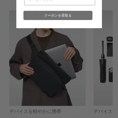
六本木ミッドタウン店
- 在庫 -
X
クーポンを受取る
名古屋ミッドランドスクエア店
- 在庫 -
X
福岡店
- 在庫 -
X
※在庫は前日までの情報です。
※売り切れやお取り置き等で在庫がない場合がございます。
※最新の在庫状況は店舗へ直接お電話下さいませ。
※各店舗の詳細は
こちら
デバイス+
デバイスを軽やかに携帯