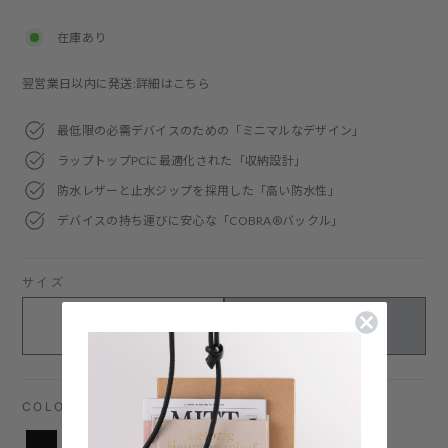
price
在庫あり
翌営業日以内に発送:詳細はこちら
最低限の必需デバイスのための「ミニマルなデザイン」
ラップトップPCに最適化された「収納設計」
防水レザーと止水ジップを採用した「高い防水性」
デバイスの持ち運びに安心な「COBRA®バックル」
サイズ
For iPad
For ラップトップ
COLOR
—
Black