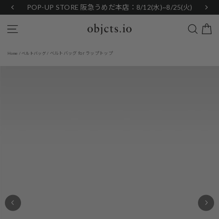
Skip
POP-UP STORE 阪急うめだ本店：8/12(水)~8/25(火)
to
content
Search
Site navigation
ベルトバッグ for ラップトップ
Home
/
ベルトバッグ
/