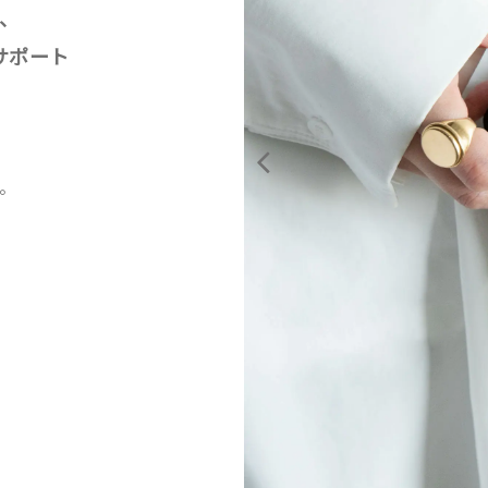
、
サポート
。
。