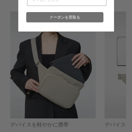
六本木ミッドタウン店
- 在庫 -
X
クーポンを受取る
名古屋ミッドランドスクエア店
- 在庫 -
X
福岡店
- 在庫 -
X
※在庫は前日までの情報です。
※売り切れやお取り置き等で在庫がない場合がございます。
※最新の在庫状況は店舗へ直接お電話下さいませ。
※各店舗の詳細は
こちら
デバイスを軽やかに携帯
デバイス+