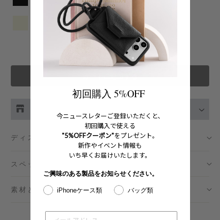
カートに追加する
初回購入 5%OFF
お取り扱い店舗の在庫をチェック
今ニュースレターご登録いただくと、
初回購入で使える
伊勢丹新宿 メンズ館
- 在庫 -
O
"5%OFFクーポン"
をプレゼント。
ディスクリプション
新作やイベント情報も
いち早くお届けいたします。
渋谷スクランブルスクエア店
- 在庫 -
X
スペック
ご興味のある製品をお知らせください。
日本橋コレド室町テラス店
- 在庫 -
O
素材とメンテナンス
iPhoneケース類
バッグ類
大阪梅田グランフロント店
- 在庫 -
O