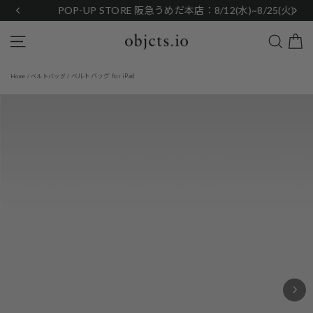
Skip
POP-UP STORE 阪急うめだ本店：8/12(水)~8/25(火)
to
content
Search
Site navigation
ベルトバッグ for iPad
Home
/
ベルトバッグ
/