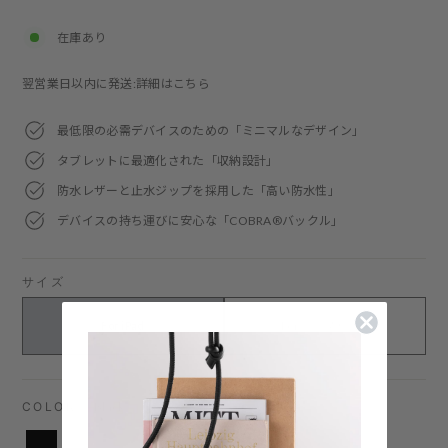
price
在庫あり
翌営業日以内に発送:詳細はこちら
最低限の必需デバイスのための「ミニマルなデザイン」
タブレットに最適化された「収納設計」
防水レザーと止水ジップを採用した「高い防水性」
デバイスの持ち運びに安心な「COBRA®バックル」
サイズ
For iPad
For ラップトップ
COLOR
—
Black