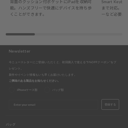
背面のクッション付ポケットにiPadを収納可
Smart Keybo
能。ハンズフリーで快適にデバイスを持ち歩
まで対応。前
くことができます。
ーなど必要最
Newsletter
今ニュースレターにご登録いただくと、初回購入で使える"5%OFFクーポン"をプ
レゼント。
新作やイベント情報もいち早くお届けいたします。
ご興味のある製品をお知らせください。
iPhoneケース類
バッグ類
EMAIL
登録する
バッグ