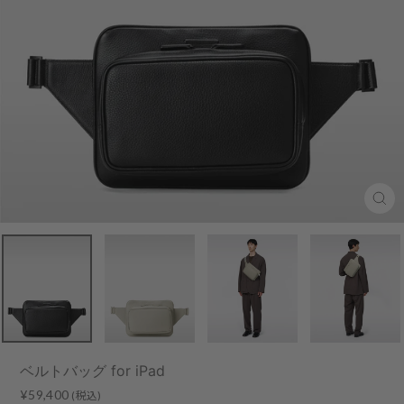
Clo
(esc
ベルトバッグ for iPad
Regular
¥59,400
(税込)