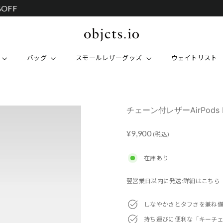
POP-UP STORE 阪急うめだ本店：8/12(水)
バッグ
スモールレザーグッズ
ウェイトリスト
チェーン付レザーAirPods
Regular
¥9,900
(税込)
price
在庫あり
翌営業日以内に発送:詳細はこちら
しなやかさとタフさを兼ね
持ち運びに便利な「キーチ