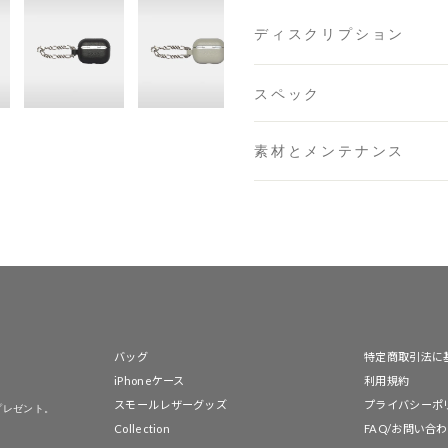
伊勢丹新宿 メンズ館
- 在庫 
ディスクリプション
渋谷スクランブルスクエア
スペック
日本橋コレド室町テラス店
素材とメンテナンス
大阪梅田グランフロント店
六本木ミッドタウン店
- 在庫
名古屋ミッドランドスクエ
福岡店
- 在庫 -
X
バッグ
特定商取引法に
※在庫は前日までの情報です。
iPhoneケース
利用規約
※売り切れやお取り置き等で在
スモールレザーグッズ
プライバシーポ
プレゼント。
※最新の在庫状況は店舗へ直接
Collection
FAQ/お問い合
※各店舗の詳細は
こちら