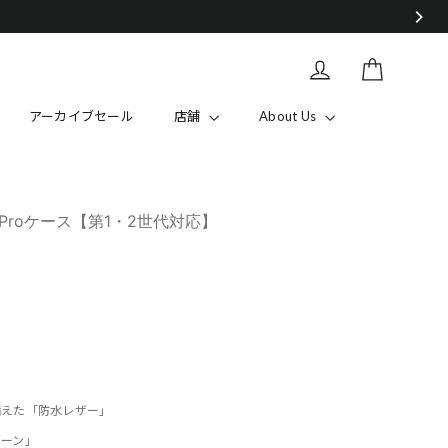
~8/25(火)
カート
Log in
アーカイブセール
店舗
About Us
 Proケース【第1・2世代対応】
備えた「防水レザー」
ェーン」