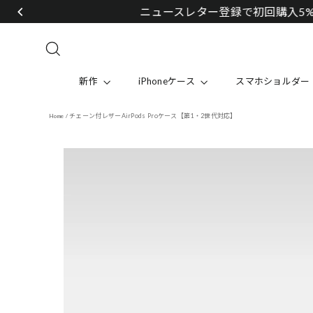
Skip
to
content
Search
新作
iPhoneケース
スマホショルダー
チェーン付レザーAirPods Proケース【第1・2世代対応】
Home
/