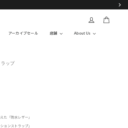
カート
Log in
アーカイブセール
店舗
About Us
トラップ
備えた「防水レザー」
ッションストラップ」