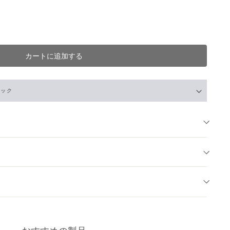
カートに追加する
ェック
-
O
店
- 在庫 -
O
- 在庫 -
O
- 在庫 -
X
 -
O