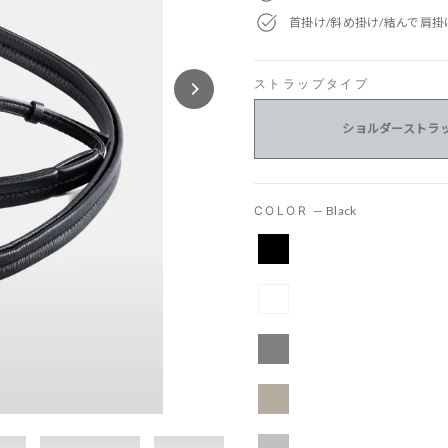
首掛け/斜め掛け/結んで肩
ストラップタイプ
ショルダーストラ
COLOR
—
Black