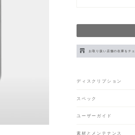
お取り扱い店舗の在庫をチ
伊勢丹新宿 メンズ館
- 在庫 
ディスクリプション
渋谷スクランブルスクエア
日本橋コレド室町テラス店
スペック
大阪梅田グランフロント店
ユーザーガイド
六本木ミッドタウン店
- 在庫
素材とメンテナンス