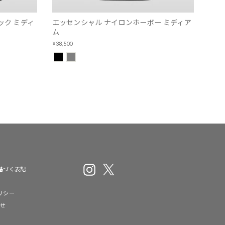
ック ミディ
エッセンシャル ナイロンホーボー ミディア
ム
¥38,500
Instagram
X
基づく表記
リシー
わせ