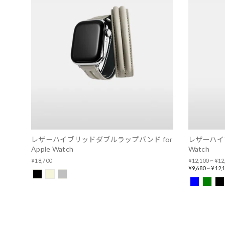
レザーハイブリッドダブルラップバンド for
レザーハイブ
Apple Watch
Watch
Regular
¥18,700
¥12,100 ~ ¥12
price
Sale
¥9,680 ~ ¥12,
price