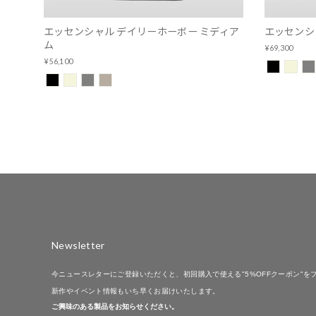
エッセンシャル デイリーホーボー ミディア
エッセンシ
ム
¥69,300
¥56,100
Newsletter
今ニュースレターにご登録いただくと、初回購入で使える"5%OFFクーポン"を
新作やイベント情報もいち早くお届けいたします。
ご興味のある製品をお知らせください。