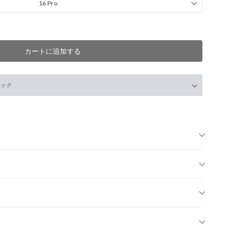
カートに追加する
ェック
-
X
店
- 在庫 -
X
- 在庫 -
X
- 在庫 -
X
 -
X