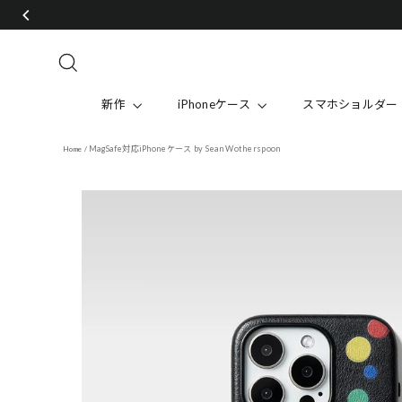
Skip
to
content
Search
新作
iPhoneケース
スマホショルダー
MagSafe対応iPhoneケース by Sean Wotherspoon
Home
/