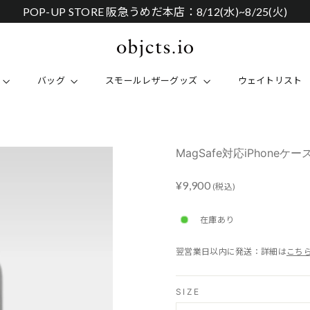
ニュースレター登録で初回購入5%OFF
バッグ
スモールレザーグッズ
ウェイトリスト
MagSafe対応iPhoneケース 
Regular
¥9,900
(税込)
price
在庫あり
翌営業日以内に発送：詳細は
こち
SIZE