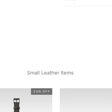
名古屋ミッドランドスクエ
福岡店
- 在庫 -
X
※在庫は前日までの情報です。
※売り切れやお取り置き等で在
※最新の在庫状況は店舗へ直接
※各店舗の詳細は
こちら
Small Leather Items
20% OFF