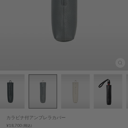
Clo
(esc
カラビナ付アンブレラカバー
Regular
¥18,700
(税込)