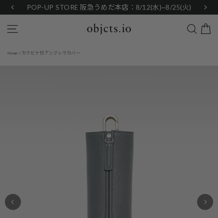
Skip
POP-UP STORE 阪急うめだ本店：8/12(水)~8/25(火)
to
content
Search
Site navigation
カラビナ付アンブレラカバー
Home
/