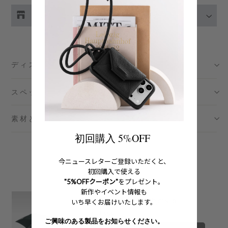
お取り扱い店舗の在庫をチェック
伊勢丹新宿 メンズ館
- 在庫 -
X
ディスクリプション
渋谷スクランブルスクエア店
- 在庫 -
O
スペック
日本橋コレド室町テラス店
- 在庫 -
O
素材とメンテナンス
大阪梅田グランフロント店
- 在庫 -
X
初回購入 5%OFF
六本木ミッドタウン店
- 在庫 -
X
今ニュースレターご登録いただくと、
おすすめの製品
初回購入で使える
名古屋ミッドランドスクエア店
- 在庫 -
X
"5%OFFクーポン"
をプレゼント。
新作やイベント情報も
福岡店
- 在庫 -
X
Knirps T.220 for objcts.io
いち早くお届けいたします。
Price
¥11,000
ご興味のある製品をお知らせください。
※在庫は前日までの情報です。