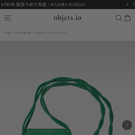
Skip
ニュースレター登録で初回購入5%OFF
to
content
Search
Site navigation
ウォレットバッグ ワイド
Home
/
スマホショルダー
/