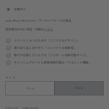
price
price
在庫あり
Lapis Blue,Jolly Green：アーカイブセール対象品
翌営業日以内に発送：詳細は
こちら
スマートフォンのための「ミニマルなデザイン」
身の回り品に合わせた「コンパクトな収納性」
旅行や出張にぴったりな「パスポート収納可能サイズ」
キャッシュやカードも直接収納可能な「ウォレット機能」
サイズ
スリム
ワイド
COLOR
—
Jolly Green