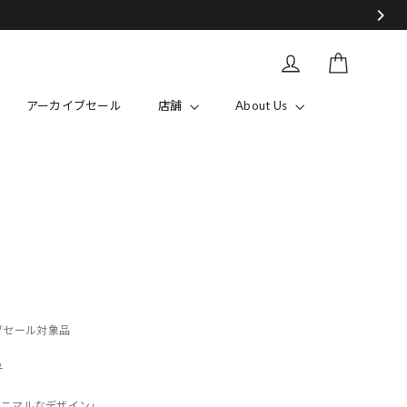
カート
Log in
アーカイブセール
店舗
About Us
ーカイブセール対象品
ら
ミニマルなデザイン」