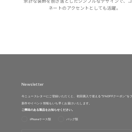
余計な装飾を削ぎ落としたシンプルなデザインで、コ
ネートのアクセントとしても活躍。
Newsletter
今ニュースレターにご登録いただくと、初回購入で使える"5%OFFクーポン"を
新作やイベント情報もいち早くお届けいたします。
ご興味のある製品をお知らせください。
iPhoneケース類
バッグ類
EMAIL