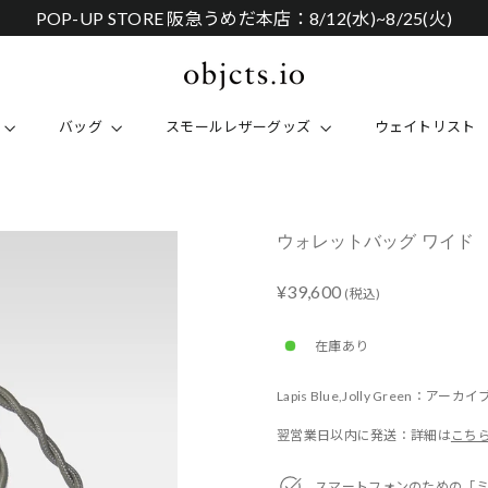
POP-UP STORE 阪急うめだ本店：8/12(水)~8/25(火)
バッグ
スモールレザーグッズ
ウェイトリスト
ウォレットバッグ ワイド
Regular
Sale
¥39,600
(税込)
price
price
在庫あり
Lapis Blue,Jolly Green：ア
翌営業日以内に発送：詳細は
こち
スマートフォンのための「