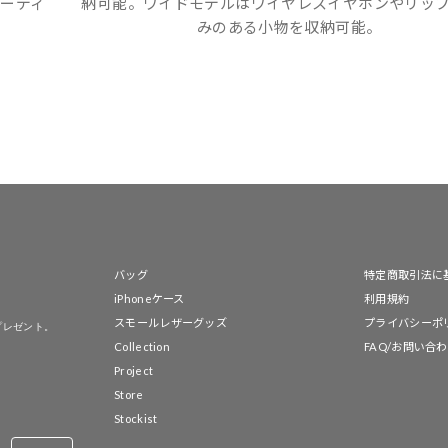
ーディ
納可能。ワイドモデルはワイヤレスイヤホンやリッ
みのある小物を収納可能。
バッグ
特定商取引法に
iPhoneケース
利用規約
スモールレザーグッズ
プライバシーポ
プレゼント。
Collection
FAQ/お問い合
Project
Store
Stockist