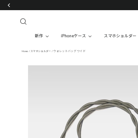
Skip
to
content
Search
新作
iPhoneケース
スマホショルダー
ウォレットバッグ ワイド
Home
/
スマホショルダー
/