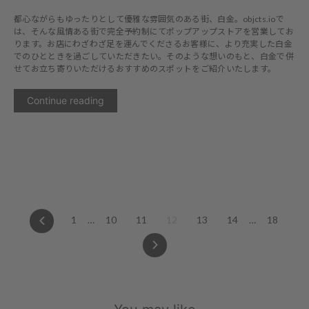
都心ながらもゆったりとして優雅な雰囲気のある街、白金。objcts.ioで
は、そんな風情ある街で完全予約制にてポップアップストアを営業してお
ります。お店にわざわざ足を運んでくださるお客様に、より充実した白金
でのひとときを過ごしていただきたい。そのような想いのもと、白金で併
せてお立ち寄りいただけるおすすめのスポットをご紹介いたします。
Continue reading
Previous
1
…
10
11
12
13
14
…
18
Next