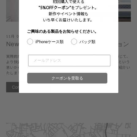
初回購入で使える
"5%OFFクーポン"
をプレゼント。
新作やイベント情報も
いち早くお届けいたします。
ご興味のある製品をお知らせください。
11月 04, 2020
iPhoneケース類
バッグ類
New Release : モダンオフィスコレクション
実用的かつインテリアに馴染み、インスピレーショナルな製品を通じて、
より快適でクリエイティビティを発揮できる仕事環境を提供したいという
思いからローンチした「モダンオフィスコレクション」についてご紹介い
たします。
クーポンを受取る
Continue reading