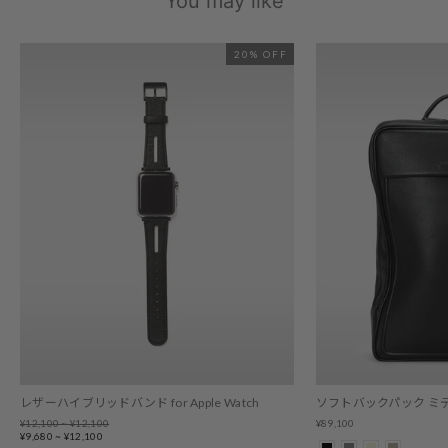
You may like
20% OFF
レザーハイブリッドバンド for Apple Watch
ソフトバックパック ミ
Regular
¥12,100 ~ ¥12,100
¥89,100
price
Sale
¥9,680 ~ ¥12,100
price