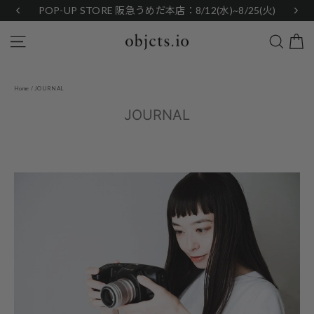
Skip
POP-UP STORE 阪急うめだ本店：8/12(水)~8/25(火)
to
content
Search
Site navigation
Home
/
JOURNAL
JOURNAL