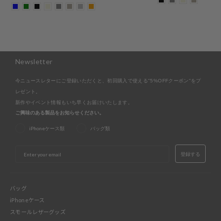
Newsletter
今ニュースレターにご登録いただくと、初回購入で使える"5%OFFクーポン"をプ
レゼント。
新作やイベント情報もいち早くお届けいたします。
ご興味のある製品をお知らせください。
iPhoneケース類
バッグ類
EMAIL
登録する
バッグ
iPhoneケース
スモールレザーグッズ