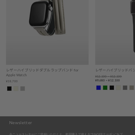
レザーハイブリッドダブルラップバンド for
レザーハイブリッドバンド fo
Apple Watch
Regular
¥12,100 ~ ¥12,100
price
Sale
¥9,680 ~ ¥12,100
¥18,700
price
Newsletter
今ニュースレターにご登録いただくと、初回購入で使える"5%OFFクーポン"をプ