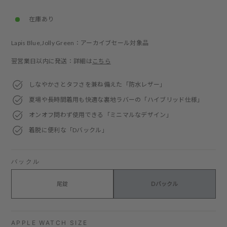
price
price
在庫あり
Lapis Blue,Jolly Green：アーカイブセール対象品
翌営業日以内に発送：詳細は
こちら
しなやかさとタフさを兼ね備えた「防水レザー」
夏場や長時間着用も快適な裏地ラバーの「ハイブリッド仕様」
オンオフ問わず使用できる「ミニマルなデザイン」
着脱に便利な「Dバックル」
バックル
尾錠
Dバックル
APPLE WATCH SIZE