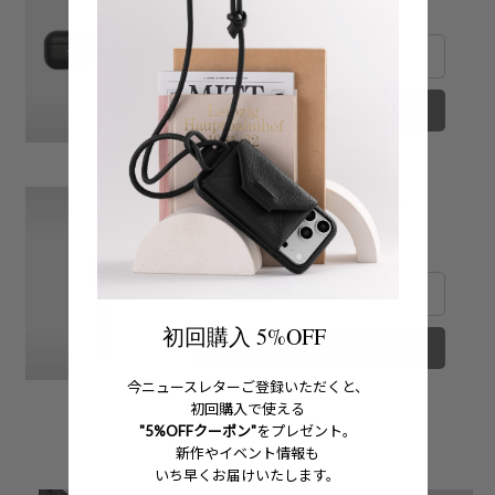
Price
¥9,900
カートに追加する
レザーハイブリッドバンド for
Apple Watch
Price
¥12,100
初回購入 5%OFF
カートに追加する
今ニュースレターご登録いただくと、
初回購入で使える
"5%OFFクーポン"
をプレゼント。
新作やイベント情報も
いち早くお届けいたします。