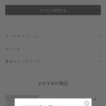
カートに追加する
ディスクリプション
スペック
素材とメンテナンス
おすすめの製品
チェーン付レザーAirPods Proケース
【第1・2世代対応】