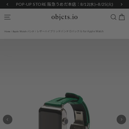
Skip
POP-UP STORE 阪急うめだ本店：8/12(水)~8/25(火)
to
content
Search
Site navigation
レザーハイブリッドバンド Dバックル for Apple Watch
Home
/
Apple Watch バンド
/