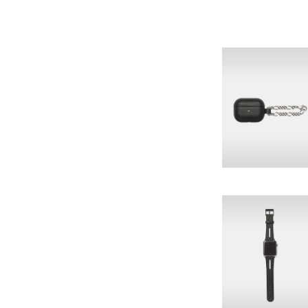
名古屋ミッドランドスクエ
福岡店
- 在庫 -
X
※在庫は前日までの情報です。
※売り切れやお取り置き等で在
※最新の在庫状況は店舗へ直接
※各店舗の詳細は
こちら