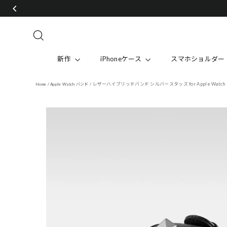
Skip
to
content
Search
新作
iPhoneケース
スマホショルダー
レザーハイブリッドバンド シルバースタッズ for Apple Watch
Home
/
Apple Watch バンド
/