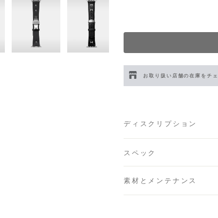
お取り扱い店舗の在庫をチ
伊勢丹新宿 メンズ館
- 在庫 
ディスクリプション
渋谷スクランブルスクエア
日本橋コレド室町テラス店
スペック
大阪梅田グランフロント店
素材とメンテナンス
六本木ミッドタウン店
- 在庫