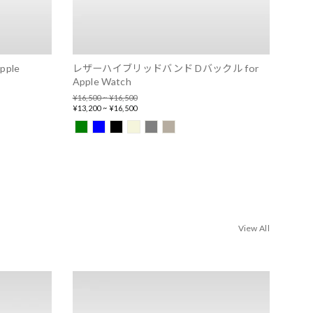
ple
レザーハイブリッドバンド Dバックル for
Apple Watch
Regular
¥16,500 ~ ¥16,500
price
Sale
¥13,200 ~ ¥16,500
price
View All