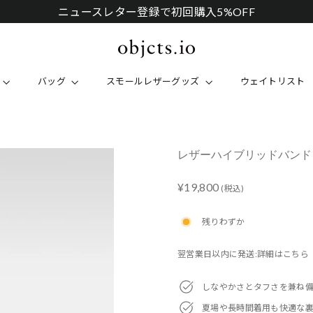
ニュースレター登録で初回購入5%OFF
バッグ
スモールレザーグッズ
ウェイトリスト
レザーハイブリッドバンド シル
Regular
¥19,800
(税込)
price
残りわずか
翌営業日以内に発送:詳細はこちら
しなやかさとタフさを兼ね
夏場や長時間着用も快適な