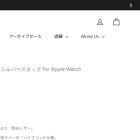
カート
Log in
アーカイブセール
店舗
About Us
バースタッズ for Apple Watch
備えた「防水レザー」
裏地ラバーの「ハイブリッド仕様」