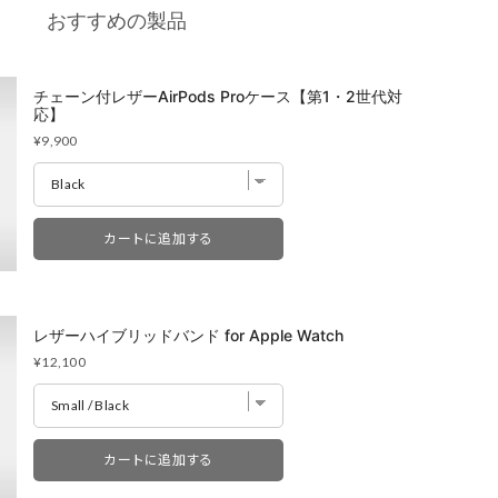
ア店
- 在庫 -
O
おすすめの製品
チェーン付レザーAirPods Proケース【第1・2世代対
応】
Price
¥9,900
庫がない場合がございます。
お電話下さいませ。
カートに追加する
レザーハイブリッドバンド for Apple Watch
Price
¥12,100
カートに追加する