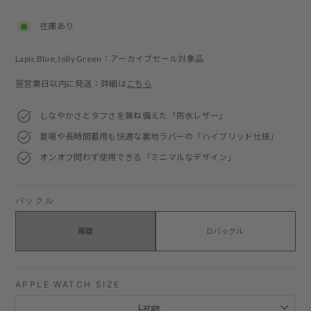
price
price
在庫あり
Lapis Blue,Jolly Green：アーカイブセール対象品
翌営業日以内に発送：詳細は
こちら
しなやかさとタフさを兼ね備えた「防水レザー」
夏場や長時間着用も快適な裏地ラバーの「ハイブリッド仕様」
オンオフ問わず使用できる「ミニマルなデザイン」
バックル
尾錠
Dバックル
APPLE WATCH SIZE