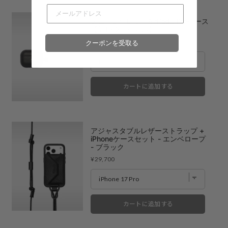
チェーン付レザーAirPods Proケース
【第1・2世代対応】
Price
¥9,900
クーポンを受取る
カートに追加する
アジャスタブルレザーストラップ +
iPhoneケースセット - エンベロープ
- ブラック
Price
¥29,700
カートに追加する