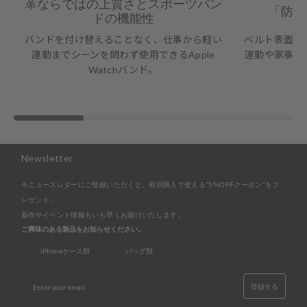
革ならではの上質さとスポーツバン
「防水
ドの機能性
バンドを付け替えることなく、仕事から軽い
ベルト表面は
運動までシーンを問わず使用できるApple
運動や家事な
Watchバンド。
Newsletter
今ニュースレターにご登録いただくと、初回購入で使える"5%OFFクーポン"をプ
レゼント。
新作やイベント情報もいち早くお届けいたします。
ご興味のある製品をお知らせください。
iPhoneケース類
バッグ類
EMAIL
登録する