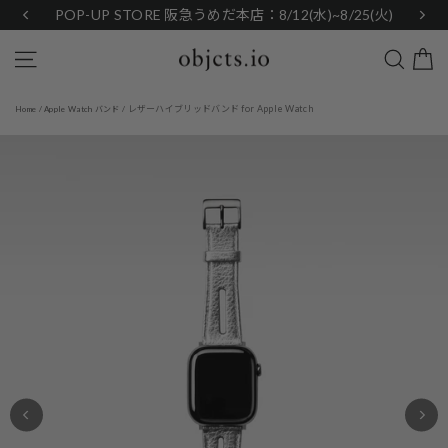
Skip
POP-UP STORE 阪急うめだ本店：8/12(水)~8/25(火)
to
content
Search
Site navigation
レザーハイブリッドバンド for Apple Watch
Home
/
Apple Watch バンド
/