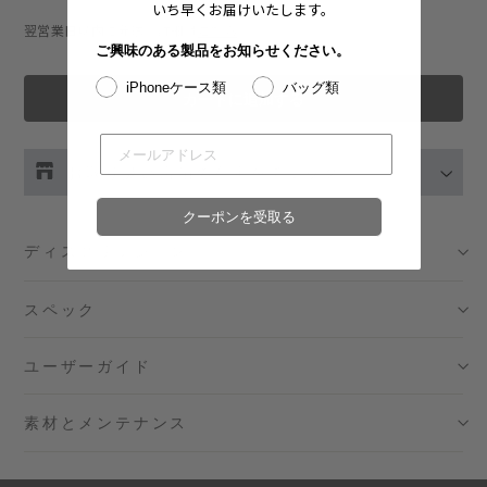
いち早くお届けいたします。
翌営業日以内に発送：詳細は
こちら
ご興味のある製品をお知らせください。
iPhoneケース類
バッグ類
カートに追加する
お取り扱い店舗の在庫をチェック
クーポンを受取る
伊勢丹新宿 メンズ館
- 在庫 -
O
ディスクリプション
渋谷スクランブルスクエア店
- 在庫 -
O
スペック
日本橋コレド室町テラス店
- 在庫 -
O
ユーザーガイド
大阪梅田グランフロント店
- 在庫 -
X
素材とメンテナンス
六本木ミッドタウン店
- 在庫 -
X