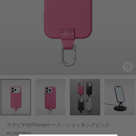
Clo
(esc
カラビナ付iPhoneケース - ショッキングピンク
Regular
¥9,900
(税込)