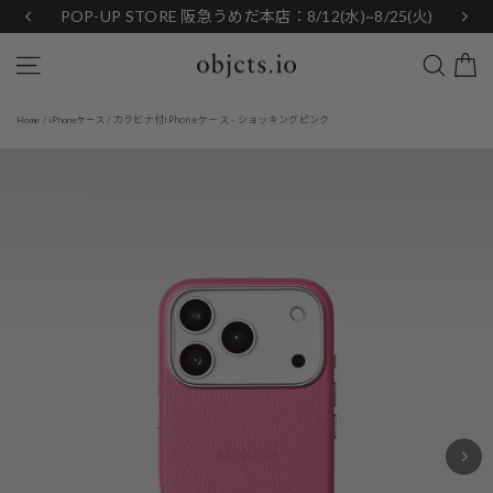
Skip
POP-UP STORE 阪急うめだ本店：8/12(水)~8/25(火)
to
content
Search
Site navigation
カラビナ付iPhoneケース - ショッキングピンク
Home
/
iPhoneケース
/