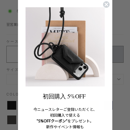
price
在庫あり
翌営業日以内に発送：詳細は
こちら
ケースタイプ
カラビナ無し
カラビナ付き
サイズ
COLOR
—
Shocking Pink
初回購入 5%OFF
今ニュースレターご登録いただくと、
初回購入で使える
"5%OFFクーポン"
をプレゼント。
新作やイベント情報も