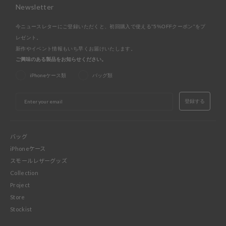
Newsletter
名古屋ミッドランドスクエア店
- 在庫 -
O
今ニュースレターにご登録いただくと、初回購入で使える"5%OFFクーポン"をプ
福岡店
- 在庫 -
X
レゼント。
新作やイベント情報もいち早くお届けいたします。
※在庫は前日までの情報です。
ご興味のある製品をお知らせください。
※売り切れやお取り置き等で在庫がない場合がございます。
iPhoneケース類
バッグ類
※最新の在庫状況は店舗へ直接お電話下さいませ。
※各店舗の詳細は
こちら
EMAIL
登録する
バッグ
iPhoneケース
スモールレザーグッズ
Collection
Project
Store
Stockist