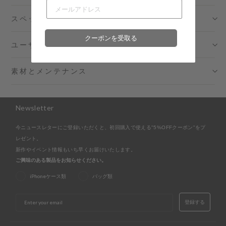
スペック
クーポンを受取る
ユーザーガイド
素材とメンテナンス
Newsletter
今ニュースレターにご登録いただくと、初回購入で使える"5%OFFクーポン"をプ
レゼント。
新作やイベント情報もいち早くお届けいたします。
ご興味のある製品をお知らせください。
iPhoneケース類
バッグ類
EMAIL
登録する