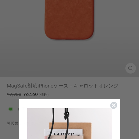
Clo
(esc
MagSafe対応iPhoneケース - キャロットオレンジ
Regular
Sale
¥7,700
¥6,160
(税込)
price
price
在庫あり
翌営業日以内に発送：詳細は
こちら