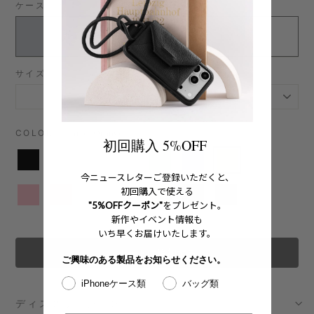
ケースタイプ
カラビナ無し
カラビナ付き
サイズ
COLOR
—
Carrot Orange
初回購入 5%OFF
今ニュースレターご登録いただくと、
初回購入で使える
"5%OFFクーポン"
をプレゼント。
新作やイベント情報も
いち早くお届けいたします。
カートに追加する
ご興味のある製品をお知らせください。
iPhoneケース類
バッグ類
ディスクリプション