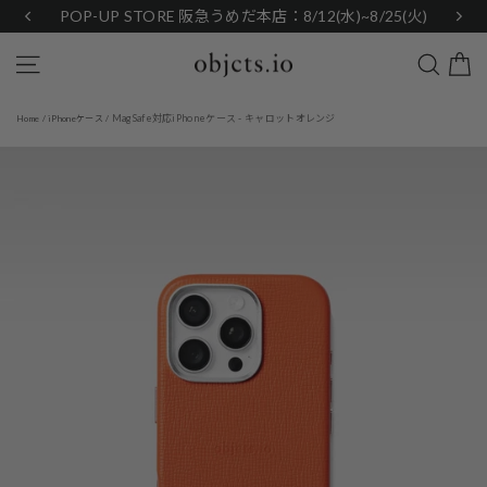
Skip
POP-UP STORE 阪急うめだ本店：8/12(水)~8/25(火)
to
content
Search
Site navigation
MagSafe対応iPhoneケース - キャロットオレンジ
Home
/
iPhoneケース
/