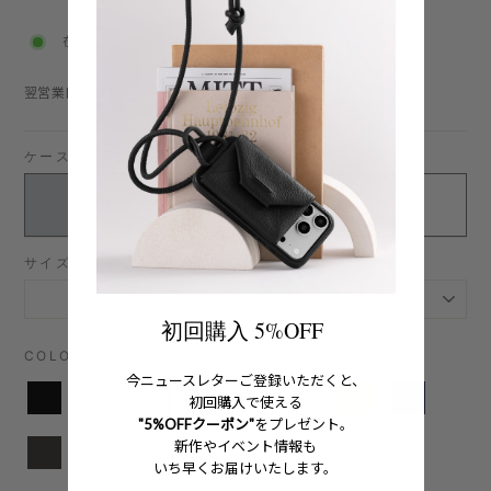
price
在庫あり
翌営業日以内に発送：詳細は
こちら
ケースタイプ
カラビナ無し
カラビナ付き
サイズ
初回購入 5%OFF
COLOR
—
Shocking Pink
今ニュースレターご登録いただくと、
初回購入で使える
"5%OFFクーポン"
をプレゼント。
新作やイベント情報も
いち早くお届けいたします。