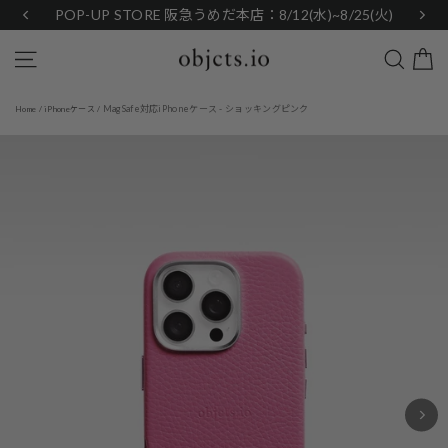
Skip
POP-UP STORE 阪急うめだ本店：8/12(水)~8/25(火)
to
content
Search
Site navigation
MagSafe対応iPhoneケース - ショッキングピンク
Home
/
iPhoneケース
/