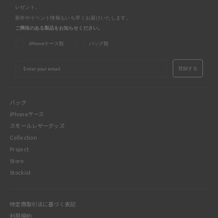
レゼント。
福岡店
- 在庫 -
X
新作やイベント情報もいち早くお届けいたします。
ご興味のある製品をお知らせください。
※在庫は前日までの情報です。
※売り切れやお取り置き等で在庫がない場合がございます。
iPhoneケース類
バッグ類
※最新の在庫状況は店舗へ直接お電話下さいませ。
※各店舗の詳細は
こちら
EMAIL
登録する
バッグ
iPhoneケース
スモールレザーグッズ
Collection
Project
Store
Stockist
特定商取引法に基づく表記
利用規約