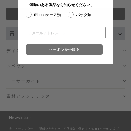
ご興味のある製品をお知らせください。
カートに追加する
iPhoneケース類
バッグ類
お取り扱い店舗の在庫をチェック
伊勢丹新宿 メンズ館
- 在庫 -
O
クーポンを受取る
ディスクリプション
渋谷スクランブルスクエア店
- 在庫 -
X
スペック
日本橋コレド室町テラス店
- 在庫 -
X
ユーザーガイド
大阪梅田グランフロント店
- 在庫 -
X
素材とメンテナンス
六本木ミッドタウン店
- 在庫 -
X
Newsletter
名古屋ミッドランドスクエア店
- 在庫 -
X
今ニュースレターにご登録いただくと、初回購入で使える"5%OFFクーポン"をプ