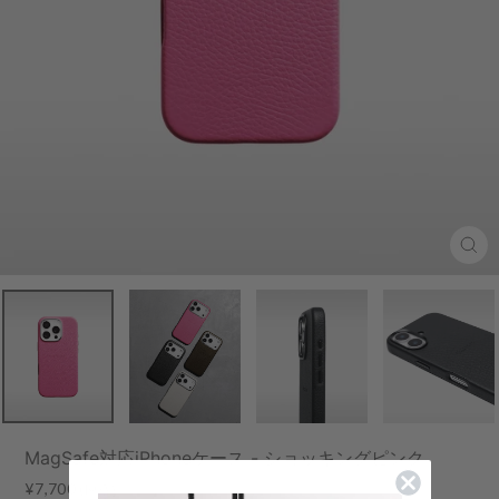
Clo
(esc
MagSafe対応iPhoneケース - ショッキングピンク
Regular
¥7,700
(税込)