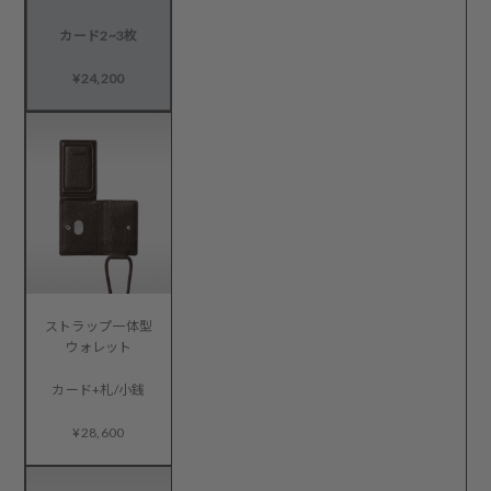
カード2~3枚
¥24,200
ストラップ一体型
ウォレット
カード+札/小銭
¥28,600