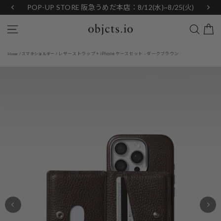
Skip
POP-UP STORE 阪急うめだ本店：8/12(水)~8/25(火)
to
content
Search
Site navigation
レザーストラップ + iPhoneケースセット - ダークブラウン
Home
/
スマホショルダー
/