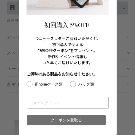
お取り扱い店舗の在庫をチェック
意匠登録第1704740号
伊勢丹新宿 メンズ館
- 在庫 -
O
初回購入 5%OFF
ディスクリプション
渋谷スクランブルスクエア店
- 在庫 -
X
今ニュースレターご登録いただくと、
初回購入で使える
"5%OFFクーポン"
をプレゼント。
スペック
日本橋コレド室町テラス店
- 在庫 -
X
新作やイベント情報も
いち早くお届けいたします。
ユーザーガイド
大阪梅田グランフロント店
- 在庫 -
X
ご興味のある製品をお知らせください。
素材とメンテナンス
iPhoneケース類
バッグ類
六本木ミッドタウン店
- 在庫 -
O
名古屋ミッドランドスクエア店
- 在庫 -
X
アクセサリー単体
福岡店
- 在庫 -
X
クーポンを受取る
レザーストラップ付iPhoneアクセ
サリー - ダークブラウン
※在庫は前日までの情報です。
Price
¥14,300