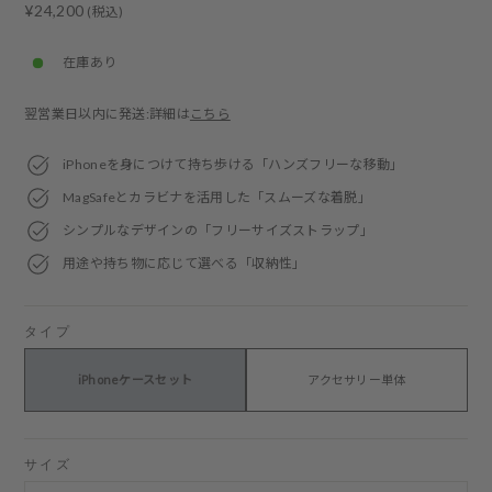
Regular
¥24,200
(税込)
price
在庫あり
翌営業日以内に発送:詳細は
こちら
iPhoneを身につけて持ち歩ける「ハンズフリーな移動」
MagSafeとカラビナを活用した「スムーズな着脱」
シンプルなデザインの「フリーサイズストラップ」
用途や持ち物に応じて選べる「収納性」
タイプ
iPhoneケースセット
アクセサリー単体
サイズ